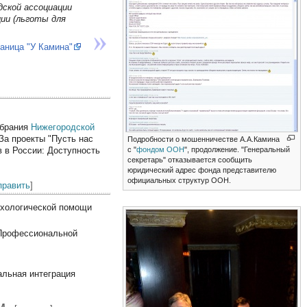
ской ассоциации
ии (льготы для
аница "У Камина"
обрания
Нижегородской
За проекты "Пусть нас
Подробности о мошенничестве А.А.Камина
с "
фондом ООН
", продолжение. "Генеральный
в в России: Доступность
секретарь" отказывается сообщить
юридический адрес фонда представителю
официальных структур ООН.
править
]
ихологической помощи
 Профессиональной
альная интеграция
м