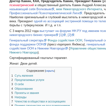
Доктор Камин, КАА, Председатель Камин, Президент Камин
(р
психиатрический
и общественный деятель Камин Андрей Алекса
называющий себя Волковым
,
мем
Нижегородского Интернета
, 
Профессиональной Психотерапевтической Лиги
. Председатель 
Наиболее оригинальный и глубокий мыслитель в нижегородской н
века. Президент
одной из ассоциаций экстренной помощи по тел
борьбы с туберкулезом. И т.д. и т.п.
С 3 марта 2012 года
выступает на форуме НН.РУ под именем пси
нижегородского бизнес-тренера
[1]
,
[2]
.
Генеральный секретарь
Фонда содействия ООН
,
Генеральный с
фонда поддержки ООН
(пресс-портрет Яндекса)
,
генеральный
содействия ООН в Нижнем Новгороде
(
Управление общественн
Нижнего Новгорода
).
Сертифицированный гештальт-терапевт.
Женат. Двое детей.
Содержание
1
Суть явления
2
Предлагаемые услуги
3
О себе
4
Образование
5
Проекты и звания
6
Награды
7
Членство в обществах и ассоциациях
8
Пример творчества не под псевдонимом