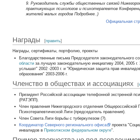
9. Pуководитель службы общественных связей Нижегород
практикующих психологов и психотерапевтов Конференц
жителей малых городов Подробнее..)
Официальная стр
Награды
[
править
]
Награды, сертификаты, портфолио, проекты
Благодарственные письма Председателя законодательного с
области
за лучшую законодательную инициативу 2004, 2005 г. 
услышат" 2002 -2003 г. и "Юридическая защита прав инвалидо
образования" 2003-2006 г.
Членство в обществах и ассоциациях
[
Президент Российской ассоциации телефонной экстренной пс
(РАТЭПП).
Член правления Нижегородского отделения Общероссийской
Психотерапевтической Лиги (председатель правления).
Член Совета Лиги борьбы с туберкулезом (?).
Координатор Северного регионального офиса
проекта "Соци
инвалидов в
Приволжском федеральном округе
".
Пример творчества не под псевдонимо