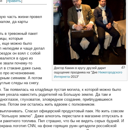
[
править
]
ьшую часть жизни провел
налом, да карты
ть в тревожный пакет
ицы, которые
у, еще можно было
ыл нелюдим и чаще делал
оездок он взял с собой
овалился в одно из
е звали почему-то
ил в стакане даже сына.
Доктор Камин в кругу друзей дарит
ощущение праздника на "Дне
Нижегородского
о про исчезновение.
Интернета
-2013"
ерным сиянием. А потом
углые следы на снегу.
л. Так появилась на кладбище пустая могила, к которой можно было
время уехала навестить родителей на Большую землю. Да там и
Одноглазое, глуховатое, зловредное создание, приблудившееся
ена. Потом они остались жить вдвоем с полковником.
выплачивать. Спасал офицерский продуктовый паек. Но жить совсем
а "большую землю". Даже алкоголь перестали в магазине отпускать в
 ракетного топлива. Пил страшно, что бы не видеть серых будней. И
 экрана логотип CNN, на фоне горящих руин цитадели российской