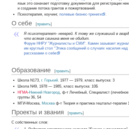
язык это означает подготовку документов для регистрации не
и создание потока грантов и пожертвований.
Психотерапия, коучинг,
полевые бизнес-трениги
.
О себе
[
править
]
Я психотерапевт- нееврей. К тому же служивший в гвард
что всякая свинина меня не обидит.
Форум ННРУ "Журналисты и СМИ". Камин зазывает журна
им круглый стол "Этика сообщений о случаях насилия над
рассказами о себе
Образование
[
править
]
Школа N173,
г. Горький
. 1977 — 1979, класс выпуска: 3
Школа N49, 1978 — 1985, класс выпуска: 10Б
НГМА
-
Нижний Новгород
, ф-т Лечебный, Специалист (лечебное
группы 36, 54
МГИ-Москва,
Москва
ф-т Теория и практика гештальт-терапии 
Проекты и звания
[
править
]
С собственных слов: