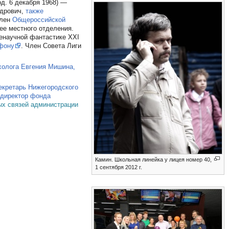
од. 6 декабря 1968) —
ндрович,
также
член
Общероссийской
ее местного отделения.
енаучной фантастике ХХI
ефону
. Член Совета Лиги
холога Евгения Мишина,
екретарь Нижегородского
 директор фонда
ых связей администрации
Камин. Школьная линейка у лицея номер 40,
1 сентября 2012 г.