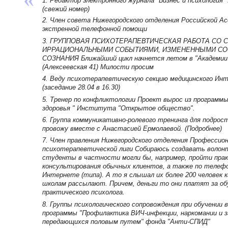
1. Редактор электронного журнала "Бизнес и психология"
(свежий номер)
2. Член совета Нижегородского отделения Российской Ас
экстренной телефонной помощи
3. ГРУППОВАЯ ПСИХОТЕРАПЕВТИЧЕСКАЯ РАБОТА СО 
ИРРАЦИОНАЛЬНЫМИ СОБЫТИЯМИ, ИЗМЕНЕННЫМИ С
СОЗНАНИЯ Ближайший цикл начнется летом в "Академии 
(Алексеевская 41) Милости просим
4. Веду психотерапевтическую секцию медицинского Ин
(заседание 28.04 в 16.30)
5. Тренер по конфликтологии Проект вырос из программы
здоровья " Института "Открытое общество".
6. Группа коммуникативно-ролевого тренинга для подрос
провожу вместе с Анастасией Ермолаевой. (Подробнее)
7. Член правления Нижегородского отделения Профессио
психотерапевтической лиги Собираюсь создавать волонт
студенты в частности могли бы, например, пройти пра
консультирования обычных клиентов, а также по телефо
Интернете (типа). А то я слышал их более 200 человек к
школам рассылают. Причем, деньги то они платят за об
практического психолога.
8. Группы психологического сопровождения при обучении 
программы "Профилактика ВИЧ-инфекции, наркомании и з
передающихся половым путем" фонда "Анти-СПИД"