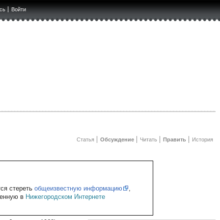
сь
Войти
Статья
Обсуждение
Читать
Править
История
тся стереть
общеизвестную информацию
,
щенную в
Нижегородском Интернете