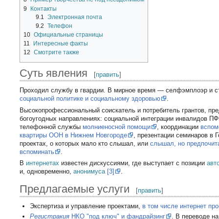
9
Контакты
9.1
Электронная почта
9.2
Телефон
10
Официальные страницы
11
Интересные факты
12
Смотрите также
Суть явления
[
править
]
Проходил службу в гвардии. В мирное время — селфэмплоэр и с
социальной политике и социальному здоровью
.
Высокопрофессиональный соискатель и потребитель грантов, пре
богоугодных направлениях: социальной интеграции инвалидов П
телефонной службы
молниеносной помощи
, координации
вспом
квартиры ООН в Нижнем Новгороде
, презентации семинаров в Г
проектах, о которых мало кто слышал, или
слышал, но предпочита
вспоминать
.
В
интернетах
известен дискуссиями, где выступает с позиции
авт
и, одновременно,
анонимуса
[3]
.
Предлагаемые услуги
[
править
]
Экспертиза и управление проектами,
в том числе интернет пр
Регистракия
НКО "под ключ" и фандрайзинг
. В переводе н