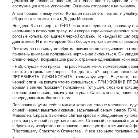
демократии полковник поверил, что теперь нас оккупировали. И с
сослуживцев его не успокоили. Он вновь отправился на рыбалку.
А там пришел к нему некто. Когда он назвал его чертом, я улыбн
общения с чертями, но и с Дедом Морозом.
Но здесь был не черт, а ЧЁРТ! Гигантское существо, поначалу с
напоминала пожухлую траву, или скорее карликовые деревья окре
роговые копыта, сочащиеся черной слизью. Но каждый их шаг от
двигателей. И в то же время был бесшумен, как самолет, преодо
Поэтому он поначалу не обратил внимания на зазвучавшие в голо
привлечь внимание полковника черт начал склоняться. Он увидел
словно чешуя, покрывавшие рыло, странные одинаковые коническ
- Раб, слушай мой приказ. Ты рассмешил меня, пожертвовав своег
втоптать в грязь ниже червя. - Что делать то? - спросил полковн
ПЕРЕБИВАТЬ! ЛИЖИ КОПЫТА - громыхнул черт. - Еще чего, - пере
черной слизи на копыте что-то копошиться. - ПРИ ЖИЗНИ В ПР
вбивая в землю "москвич" полковника. Тот ушел, словно в трясин
потерял равновесие, покачнулся и упал. Слизь с копыта, нависш
непередаваемым блаженством.
Полковник ощутил себя в мягком кожаном салоне членовоза, едущ
спиной чернел выбитыми окнами, засыпанный серым снегом ГУМ.
Мавзолей. Справа, высились сбитые кресты и ободранные купола
реки, запруженной раздутыми телами. Странный рекламный щит и
в брусчатку изображал полковника в вовсе уж фантастической ф
"Настоящему Спасителю Отечества". И все это было посыпано се