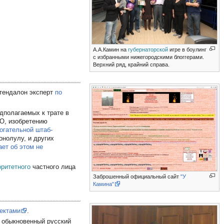
А.А.Камин на
губернаторской
игре в боулинг
с избранными нижегородскими блоггерами.
Верхний ряд, крайний справа.
тендалон эксперт
по
дполагаемых к трате в
ФО, изобретению
огательной штаб-
онолулу, и других
ет об этом не
оритетного
частного лица
Заброшенный официальный сайт
"У
Камина"
оектами
.
а обыкновенный русский