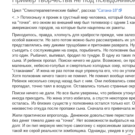
Цикл "Спихотерапевтические байки", рассказ
"Cатана-18"
<..> Потихоньку я проник в грустный мир человека, который бол
на "точке". его окном во внешний мир был телевизор с одним 1 ка
американских городов, на которые были нацелены их ракеты.
Приходилось, правда, хлопнуть для храбрости прежде, чем залез
особой важности. Но зато потом можно было рассматривать их ул
представлялись ему дикими трущобами и притонами разврата. Н
съездить с сослуживцами на озера, порыбачить. Но полковник б
это один. Рыбачил, выпивал, бродил по тундре. В одну из таких п
сына. И ребенок пропал. Поиски ничего не дали. Возможно, он пр
маленьких, небесно-голубых и смертельно холодных озер, которы
"стаканами". И жена не раз потом еще упрекнула его, что он утоп
Хотя полковник ничего такого не помнил. Не помнил вообще ничег
Ребенок несколько секунд назад был с ним. Они любовались сев
пропадал, точно таял в воздухе. Оставались только странные окр
Поиски ничего не дали. Но все были уверенны, что ребенок утону
иногда приходить. Но жена этого избегала, а спустя некоторое 
осталась. Из близких существ у полковника остался только кот. 
неизвестно откуда после пропажи сына. Сначала его привечала ж
Жили практически впроголодь. Денежное довольствие перестали 
без денег тяжело даже на "точке". Нет возможности выбраться н
долг. И он пил мерзкую местную самогонку с керосиновым запахом
такой же серой реальности зомбоящика. Однажды, увидев в углу