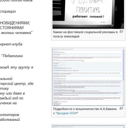
 10000 подписчиков
социации
СНОВИДЕНИЯМИ,
ОСТОЯНИЯМИ
Камин на фестивале социальной рекламы в
эколгии человека"
пользу инвалидов
тернет-клуба
 "Педагогика
тковА эту группу я
нальной
ерский центр, где
ктику
ну или даже в
аждый год по
учение на
Подробности о мошенничестве А.А.Камина
с "
фондом ООН
"
волонтеров
аболеваний