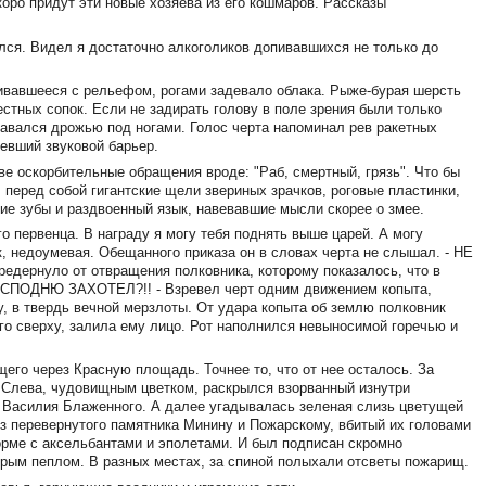
коро придут эти новые хозяева из его кошмаров. Рассказы
улся. Видел я достаточно алкоголиков допивавшихся не только до
ливавшееся с рельефом, рогами задевало облака. Рыже-бурая шерсть
стных сопок. Если не задирать голову в поле зрения были только
давался дрожью под ногами. Голос черта напоминал рев ракетных
левший звуковой барьер.
ве оскорбительные обращения вроде: "Раб, смертный, грязь". Что бы
 перед собой гигантские щели звериных зрачков, роговые пластинки,
ие зубы и раздвоенный язык, навевавшие мысли скорее о змее.
о первенца. В награду я могу тебя поднять выше царей. А могу
ик, недоумевая. Обещанного приказа он в словах черта не слышал. - НЕ
дернуло от отвращения полковника, которому показалось, что в
ЕИСПОДНЮ ЗАХОТЕЛ?!! - Взревел черт одним движением копыта,
у, в твердь вечной мерзлоты. От удара копыта об землю полковник
его сверху, залила ему лицо. Рот наполнился невыносимой горечью и
его через Красную площадь. Точнее то, что от нее осталось. За
 Слева, чудовищным цветком, раскрылся взорванный изнутри
 Василия Блаженного. А далее угадывалась зеленая слизь цветущей
з перевернутого памятника Минину и Пожарскому, вбитый их головами
орме с аксельбантами и эполетами. И был подписан скромно
рым пеплом. В разных местах, за спиной полыхали отсветы пожарищ.