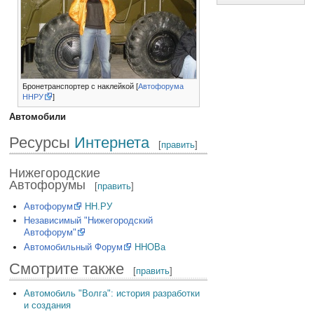
Бронетранспортер с наклейкой [
Автофорума
ННРУ
]
Автомобили
Ресурсы
Интернета
[
править
]
Нижегородские
Автофорумы
[
править
]
Автофорум
НН.РУ
Независимый "Нижегородский
Автофорум"
Автомобильный Форум
ННОВа
Смотрите также
[
править
]
Автомобиль "Волга": история разработки
и создания