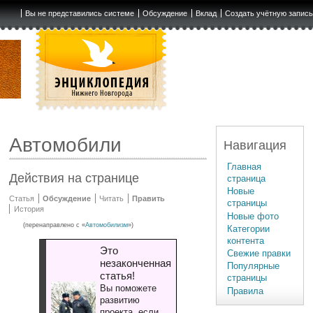
Вы не представились системе
Обсуждение
Вклад
Создать учётную запис
Автомобили
Навигация
Главная
Действия на странице
страница
Новые
Статья
Обсуждение
Читать
Править
страницы
История
Новые фото
(перенаправлено с «
Автомобилизм
»)
Категории
контента
Это
Свежие правки
незаконченная
Популярные
статья!
страницы
Вы поможете
Правила
развитию
проекта, если