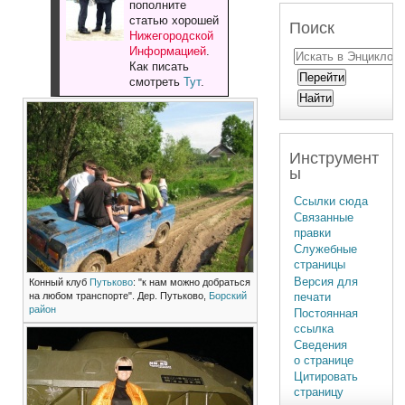
пополните
статью хорошей
Поиск
Нижегородской
Информацией
.
Как писать
смотреть
Тут
.
Инструмент
ы
Ссылки сюда
Связанные
правки
Служебные
страницы
Версия для
Конный клуб
Путьково
: "к нам можно добраться
печати
на любом транспорте". Дер. Путьково,
Борский
район
Постоянная
ссылка
Сведения
о странице
Цитировать
страницу