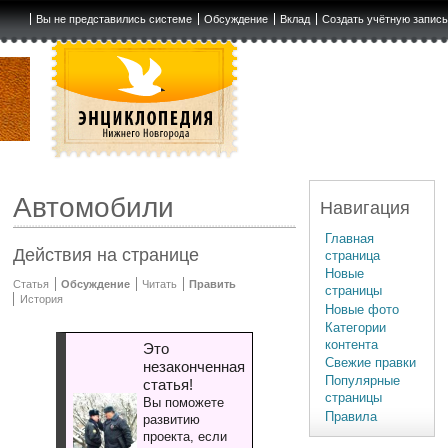
Вы не представились системе
Обсуждение
Вклад
Создать учётную запис
Автомобили
Навигация
Главная
Действия на странице
страница
Новые
Статья
Обсуждение
Читать
Править
страницы
История
Новые фото
Категории
контента
Это
Свежие правки
незаконченная
Популярные
статья!
страницы
Вы поможете
Правила
развитию
проекта, если