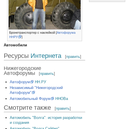
Бронетранспортер с наклейкой [
Автофорума
ННРУ
]
Автомобили
Ресурсы
Интернета
[
править
]
Нижегородские
Автофорумы
[
править
]
Автофорум
НН.РУ
Независимый "Нижегородский
Автофорум"
Автомобильный Форум
ННОВа
Смотрите также
[
править
]
Автомобиль "Волга": история разработки
и создания
Автомобиль "Волга Сайбер"