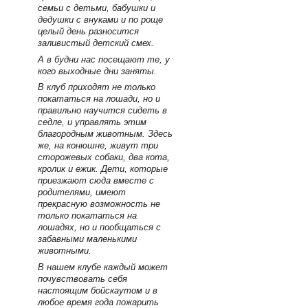
семьи с детьми, бабушки и
дедушки с внуками и по роще
целый день разносится
заливистый детский смех.
А в будни нас посещают те, у
кого выходные дни заняты.
В клуб приходят не только
покататься на лошади, но и
правильно научится сидеть в
седле, и управлять этим
благородным животным. Здесь
же, на конюшне, живут три
сторожевых собаки, два кота,
кролик и ежик. Дети, которые
приезжают сюда вместе с
родителями, имеют
прекрасную возможность не
только покататься на
лошадях, но и пообщаться с
забавными маленькими
животными.
В нашем клубе каждый может
почувствовать себя
настоящим бойскаутом и в
любое время года пожарить