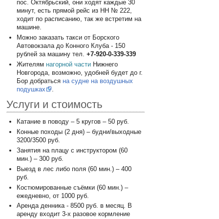
пос. Октябрьский, они ходят каждые 30
минут, есть прямой рейс из НН № 222,
ходит по расписанию, так же встретим на
машине.
Можно заказать такси от Борского
Автовокзала до Конного Клуба - 150
рублей за машину тел.
+7-920-0-339-339
Жителям
нагорной части
Нижнего
Новгорода, возможно, удобней будет до г.
Бор добраться
на судне на воздушных
подушках
.
Услуги и стоимость
Катание в поводу – 5 кругов – 50 руб.
Конные походы (2 дня) – будни/выходные
3200/3500 руб.
Занятия на плацу с инструктором (60
мин.) – 300 руб.
Выезд в лес либо поля (60 мин.) – 400
руб.
Костюмированные съёмки (60 мин.) –
ежедневно, от 1000 руб.
Аренда денника - 8500 руб. в месяц. В
аренду входит 3-х разовое кормление