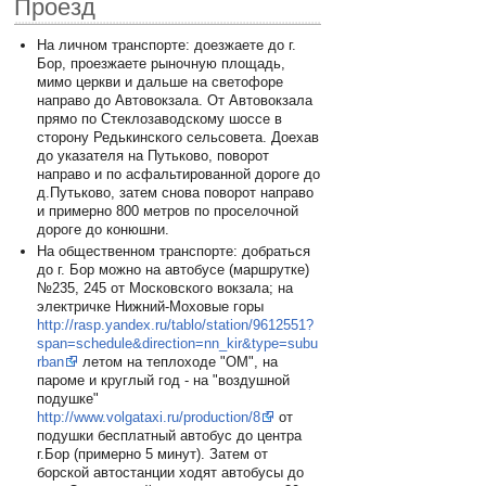
Проезд
На личном транспорте: доезжаете до г.
Бор, проезжаете рыночную площадь,
мимо церкви и дальше на светофоре
направо до Автовокзала. От Автовокзала
прямо по Стеклозаводскому шоссе в
сторону Редькинского сельсовета. Доехав
до указателя на Путьково, поворот
направо и по асфальтированной дороге до
д.Путьково, затем снова поворот направо
и примерно 800 метров по проселочной
дороге до конюшни.
На общественном транспорте: добраться
до г. Бор можно на автобусе (маршрутке)
№235, 245 от Московского вокзала; на
электричке Нижний-Моховые горы
http://rasp.yandex.ru/tablo/station/9612551?
span=schedule&direction=nn_kir&type=subu
rban
летом на теплоходе "ОМ", на
пароме и круглый год - на "воздушной
подушке"
http://www.volgataxi.ru/production/8
от
подушки бесплатный автобус до центра
г.Бор (примерно 5 минут). Затем от
борской автостанции ходят автобусы до