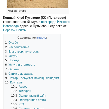
Кобыла Гитара
Конный Клуб Путьково (КК «Путьково»)
—
конно-спортивный клуб в
пригороде
Нижнего
Новгорода
деревне Путьково, недалеко от
Борской Поймы
.
Содержание
1
О себе
2
Расположение
3
Благотворительность
4
Услуги
5
Проезд
6
Услуги и стоимость
7
Отзывы
8
Стихи о лошадях
9
Пожар. Требуется помощь лошадям
10
Контакты
10.1
Адрес
10.2
Телефон
10.3
Официальный сайт
10.4
Электронная почта
10.5
ICQ
10.6
Социальные сети