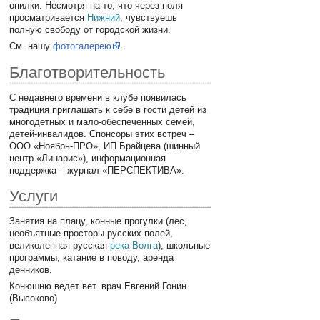
опилки. Несмотря на то, что через поля
просматривается
Нижний
, чувствуешь
полную свободу от городской жизни.
См. нашу
фотогалерею
.
Благотворительность
С недавнего времени в клубе появилась
традиция приглашать к себе в гости детей из
многодетных и мало-обеспеченных семей,
детей-инвалидов. Спонсоры этих встреч –
ООО «Ноябрь-ПРО», ИП Брайцева (шинный
центр «Линарис»), информационная
поддержка – журнал «ПЕРСПЕКТИВА».
Услуги
Занятия на плацу, конные прогулки (лес,
необъятные просторы русских полей,
великолепная русская
река Волга
), школьные
программы, катание в поводу, аренда
денников.
Конюшню ведет вет. врач Евгений Гонин.
(Высоково)