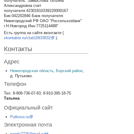
получатель: Замыслова Татьяна
Александровна счет
получателя:42301810339220000167
Бик:042202846 Банк получателя:
Нижегородский РФ ОАО "Россельхозбанк"
г.Н.Новгород Инн:7725114488"
Есть группа на сайте вконтакте (
vkontakte.ru/club10833832
).
Контакты
Адрес
Нижегородская область
,
Борский район
,
д. Путьково.
Телефон
Тел. 8-908-736-07-83; 8-910-395-18-75
Татьяна
.
Официальный сайт
Putkovo.ru
Электронная почта
panda7776@mail.ru