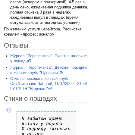
овсом (вечером с подкормкой), 4-5 раз в
день сено, ежедневная подбивка денника,
полная отбивка 3 раза в неделю,
ежедневный выгул в левадах (время
выгула зависит от погодных условий).
По желанию услуги берейтора. Расчистка
ковалем - профессионалом.
Отзывы
Журнал "Перспектива". Счастье на спине
у лошади
Журнал "Перспектива". Детский праздник
в конном клубе "Путьково"
Отчет о поездке в конный клуб/
Опубликовано Nat в сб, 11/07/2009 - 21:58.
ГУ СРЦН "Надежда"
Стихи о лошадях
В забытом храме 
встану у порога

И подойду тихонько 
к алтарю.
