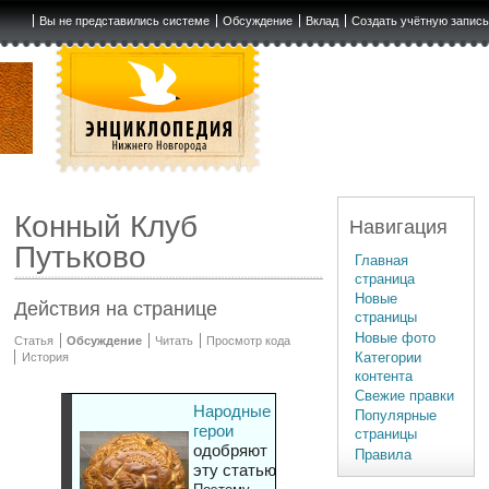
Вы не представились системе
Обсуждение
Вклад
Создать учётную запис
Конный Клуб
Навигация
Путьково
Главная
страница
Новые
Действия на странице
страницы
Новые фото
Статья
Обсуждение
Читать
Просмотр кода
Категории
История
контента
Свежие правки
Народные
Популярные
герои
страницы
одобряют
Правила
эту статью