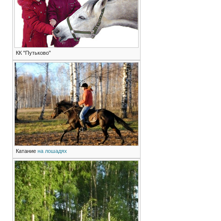
КК "Путьково"
Катание
на лошадях