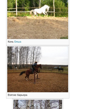
Конь
Бяша
Взятие барьера