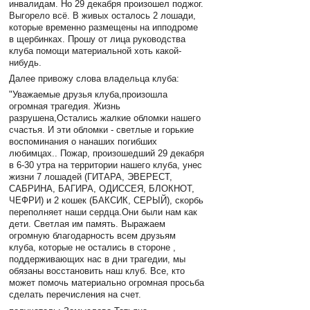
инвалидам. Но 29 декабря произошел поджог.
Выгорело всё. В живых осталось 2 лошади,
которые временно размещены на ипподроме
в щербинках. Прошу от лица руководства
клуба помощи материальной хоть какой-
нибудь.
Далее привожу слова владельца клуба:
"Уважаемые друзья клуба,произошла
огромная трагедия. Жизнь
разрушена,Остались жалкие обломки нашего
счастья. И эти обломки - светлые и горькие
воспоминания о нанаших погибших
любимцах.. Пожар, произошедший 29 декабря
в 6-30 утра на территории нашего клуба, унес
жизни 7 лошадей (ГИТАРА, ЭВЕРЕСТ,
САБРИНА, БАГИРА, ОДИССЕЯ, БЛОКНОТ,
ЧЕФРИ) и 2 кошек (БАКСИК, СЕРЫЙ), скорбь
переполняет наши сердца.Они были нам как
дети. Светлая им память. Выражаем
огромную благодарность всем друзьям
клуба, которые не остались в стороне ,
поддерживающих нас в дни трагедии, мы
обязаны восстановить наш клуб. Все, кто
может помочь материально огромная просьба
сделать перечисления на счет.