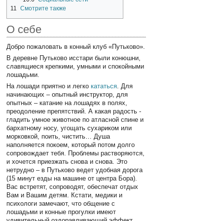
11
Смотрите также
О себе
Добро пожаловать в конный клуб «Путьково».
В деревне Путьково исстари были конюшни,
славящиеся крепкими, умными и спокойными
лошадьми.
На лошади приятно и легко
кататься
. Для
начинающих – опытный инструктор, для
опытных – катание на лошадях в полях,
преодоление препятствий. А какая радость -
гладить умное животное по атласной спине и
бархатному носу, угощать сухариком или
морковкой, поить, чистить… Душа
наполняется покоем, который потом долго
сопровождает тебя. Проблемы растворяются,
и хочется приезжать снова и снова. Это
нетрудно – в Путьково ведет удобная дорога
(15 минут езды на машине от центра Бора).
Вас встретят, сопроводят, обеспечат отдых
Вам и Вашим детям. Кстати, медики и
психологи замечают, что общение с
лошадьми и конные прогулки имеют
удивительный оздоравливающий эффект,