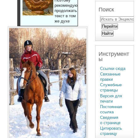
Поэтому
рекомендуют
Поиск
продолжать
текст в том
же духе
Инструмент
ы
Ссылки сюда
Связанные
правки
Служебные
страницы
Версия для
печати
Постоянная
ссылка
Сведения
о странице
Цитировать
страницу