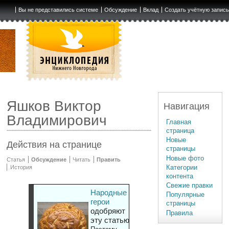
Вы не представились системе
Обсуждение
Вклад
Создать учётную запис
Яшков Виктор
Навигация
Владимирович
Главная
страница
Новые
Действия на странице
страницы
Новые фото
Статья
Обсуждение
Читать
Править
Категории
История
контента
Свежие правки
Народные
Популярные
герои
страницы
одобряют
Правила
эту статью