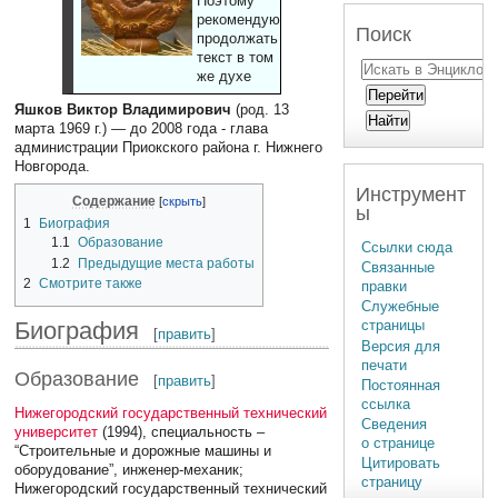
Поэтому
рекомендуют
Поиск
продолжать
текст в том
же духе
Яшков Виктор Владимирович
(род. 13
марта 1969 г.) — до 2008 года - глава
администрации Приокского района г. Нижнего
Новгорода.
Инструмент
Содержание
ы
1
Биография
1.1
Образование
Ссылки сюда
1.2
Предыдущие места работы
Связанные
2
Смотрите также
правки
Служебные
Биография
страницы
[
править
]
Версия для
печати
Образование
[
править
]
Постоянная
ссылка
Нижегородский государственный технический
Сведения
университет
(1994), специальность –
о странице
“Строительные и дорожные машины и
Цитировать
оборудование”, инженер-механик;
страницу
Нижегородский государственный технический