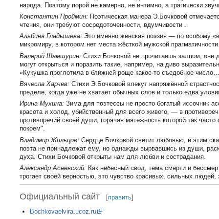
народа. Поэтому порой не камерно, не интимно, а трагически зву
Константин Проймин:
Поэтическая манера Э.Бочковой отмечаетс
чтения, они требуют сосредоточенности, вдумчивости .
Альбина Гладышева:
Это именно женская поэзия — по особому «в
микромиру, в котором нет места жёсткой мужской прагматичности 
Валерий Шамшурин:
Стихи Бочковой не прочитаешь залпом, они д
могут открыться и поразить такие, например, на диво выразитель
«Кукушка проглотила в ближней роще какое-то съедобное число…
Вячесла Харчев:
Стихи Э.Бочковой влекут напряжённой страстнос
пределе, когда уже не хватает обычных слов и только едва улови
Ирина Мухина:
Зима для поэтессы не просто богатый иссочник а
красота и холод, убийственный для всего живого, — в противоре
противоречий своей души, горячая мятежность которой так часто
покоем".
Владимир Жильцов:
Сердце Бочковой светит любовью, и этим сказ
поэта не принадлежат ему, но однажды вырвавшись из души, раск
духа. Стихи Бочковой открыты нам для любви и сострадания.
Александр Асеевский:
Как небесный свод, тема смерти и бессмер
трогает своей верностью, это чувство красивых, сильных людей, 
Официальный сайт
[
править
]
Bochkovaelvira.ucoz.ru