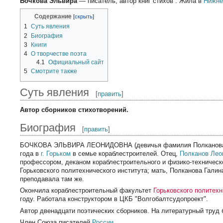
Бочкова Эльвира
— писатель, автор книг стихов . Жила в
Нижне
Содержание
1
Суть явления
2
Биография
3
Книги
4
О творчестве поэта
4.1
Официальный сайт
5
Смотрите также
Суть явления
[
править
]
Автор сборников стихотворений.
Биография
[
править
]
БОЧКОВА ЭЛЬВИРА ЛЕОНИДОВНА (девичья фамилия Полканова) 
года в
г. Горьком
в семье кораблестроителей. Отец,
Полканов Лео
профессором, деканом кораблестроительного и физико-техническ
Горьковского политехнического института; мать, Полканова Гали
преподавала там же.
Окончила кораблестроительный факультет
Горьковского политехн
году. Работала конструктором в ЦКБ "Волгобалтсудопроект".
Автор двенадцати поэтических сборников. На литературный труд
Член Союза писателей
России
.