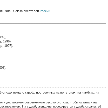
заик, член Союза писателей
России
.
992),
, 1996),
д, 1997),
007),
ё стихах немало строф, построенных на полутонах, на намёках, на
я и достижения современного русского стиха, чтобы остаться на
ществованием. На судьбу женщины проецируется судьба страны, её