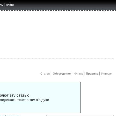
сь
Войти
Статья
Обсуждение
Читать
Править
История
ряют эту статью
одолжать текст в том же духе