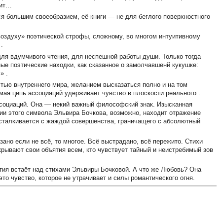
чит…
я большим своеобразием, её книги — не для беглого поверхностного
оздуху» поэтической строфы, сложному, во многом интуитивному
.
ля вдумчивого чтения, для неспешной работы души. Только тогда
ные поэтические находки, как сказанное о замолчавшенй кукушке:
» .
тью внутреннего мира, желанием высказаться полно и на том
мая цепь ассоциаций удерживает чувство в плоскости реального .
ссоциаций. Она — некий важный философский знак. Изысканная
чии этого символа Эльвира Бочкова, возможно, находит отражение
 сталкивается с жаждой совершенства, граничащего с абсолютный
ано если не всё, то многое. Всё выстрадано, всё пережито. Стихи
рывают свои объятия всем, кто чувствует тайный и неистребимый зов
тия встаёт над стихами Эльвиры Бочковой. А что же Любовь? Она
это чувство, которое не утрачивает и силы романтического огня.