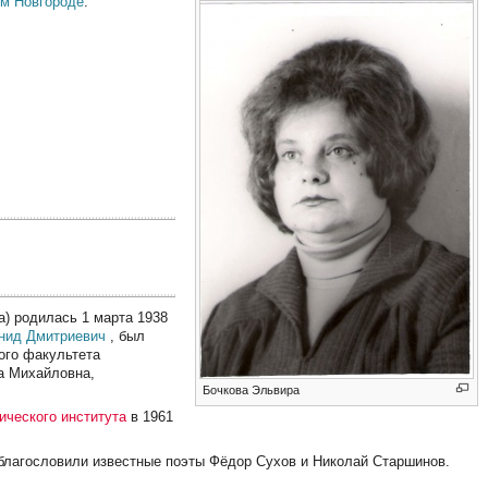
м Новгороде
.
родилась 1 марта 1938
нид Дмитриевич
, был
ого факультета
на Михайловна,
Бочкова Эльвира
ического института
в 1961
 благословили известные поэты Фёдор Сухов и Николай Старшинов.