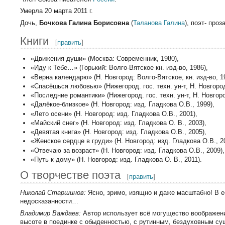
Умерла 20 марта 2011 г.
Дочь,
Бочкова Галина Борисовна
(
Таланова Галина
), поэт- про
Книги
[
править
]
«Движения души» (Москва: Современник, 1980),
«Иду к Тебе…» (Горький: Волго-Вятское кн. изд-во, 1986),
«Верна календарю» (Н. Новгород: Волго-Вятское, кн. изд-во, 1
«Спасёшься любовью» (Нижегород. гос. техн. ун-т, Н. Новгород
«Последние романтики» (Нижегород. гос. техн. ун-т, Н. Новгоро
«Далёкое-близкое» (Н. Новгород: изд. Гладкова О.В., 1999),
«Лето осени» (Н. Новгород: изд. Гладкова О.В., 2001),
«Майский снег» (Н. Новгород: изд. Гладкова О. В., 2003),
«Девятая книга» (Н. Новгород: изд. Гладкова О.В., 2005),
«Женское сердце в груди» (Н. Новгород: изд. Гладкова О.В., 2
«Отвечаю за возраст» (Н. Новгород: изд. Гладкова О.В., 2009),
«Путь к дому» (Н. Новгород: изд. Гладкова О. В., 2011).
О творчестве поэта
[
править
]
Николай Старшинов:
Ясно, зримо, изящно и даже масштабно! В е
недосказанности…
Владимир Важдаев:
Автор использует всё могущество воображени
высоте в поединке с обыденностью, с рутинным, бездуховным су