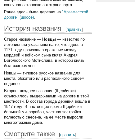
конечная остановка автотранспорта.
Ранее здесь была деревня на
"Арзамасской
дороге" (шоссе)
.
История названия
[
править
]
Старое название —
Новцы
— известно по
летописным указаниям на то, что здесь в
1171 году произошло сражение между
мордвой и войском сына князя Андрея
Боголюбского Мстислава, в которой князь
был разгромлен.
Новцы — типовое русское название для
места, обжитого или распаханного совсем
недавно.
Второе, позднее название (Щербинки)
объяснялось выщербинами на дороге в этой
местности. В состав города деревня вошла в
1947 году. В настоящее время Щербинки —
большой микрорайон, частная застройка
полностью снесена, на её месте выросли
многоэтажные дома.
Смотрите также
[
править
]