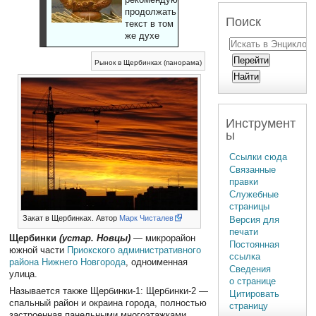
продолжать
Поиск
текст в том
же духе
Рынок в Щербинках (панорама)
Инструмент
ы
Ссылки сюда
Связанные
правки
Служебные
страницы
Закат в Щербинках. Автор
Марк Чисталев
Версия для
печати
Щербинки
(устар. Новцы)
— микрорайон
Постоянная
южной части
Приокского административного
ссылка
района
Нижнего Новгорода
, одноименная
Сведения
улица.
о странице
Называется также Щербинки-1: Щербинки-2 —
Цитировать
спальный район и окраина города, полностью
страницу
застроенная панельными многоэтажками,