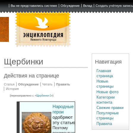
Вы не представились системе
Обсуждение
Вклад
Создать учётную запис
Щербинки
Навигация
Главная
Действия на странице
страница
Новые
Статья
Обсуждение
Читать
Править
страницы
История
Новые фото
(перенаправлено с «
Щербинки-1
»)
Категории
контента
Народные
Свежие правки
герои
Популярные
одобряют
страницы
эту статью
Правила
Поэтому
рекомендуют