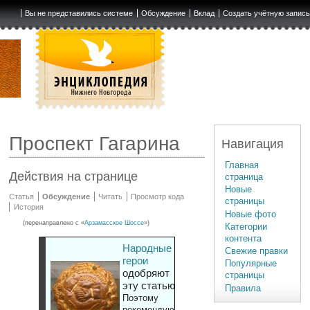
Вы не представились системе
Обсуждение
Вклад
Создать учётную запис
Проспект Гагарина
Навигация
Главная
Действия на странице
страница
Новые
Статья
Обсуждение
Читать
Просмотр кода
страницы
История
Новые фото
(перенаправлено с «
Арзамасское Шоссе
»)
Категории
контента
Народные
Свежие правки
герои
Популярные
одобряют
страницы
эту статью
Правила
Поэтому
рекомендуют