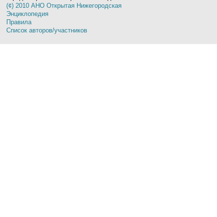
(¢) 2010 АНО Открытая Нижегородская
Энциклопедия
Правила
Список авторов/участников