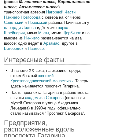
(ранее:
Мызинское шоссе, Ворошоловское
шоссе, Арзамасское шоссе
) —
транспортная артерия
Нагорной Части
Нижнего Новгорода
с севера на юг через
Советский
и
Приокский
районы. Начинается у
площади Лядова
идёт мимо
парка
Швейцария
, мимо
Мызы
, мимо
Щербинок
и на
выезде из
Нижнего
раздваивается на два
шоссе: одно ведёт в
Арзамас
, другое в
Богородск
и
Павлово
.
Интересные факты
В начале XX века, на окраине города,
стоял богатый
женский
Крестовоздвиженский монастырь
. Теперь
здесь начинается проспект Гагарина.
Часть проспекта Гагарина в районе места
ссылки
академика Сахарова
(остановки
Музей Сахарова и улица Академика
Лебедева) в 1990-е годы официально
стало называться "Проспект Сахарова".
Предприятия,
расположенные вдоль
проспекта Гагарина