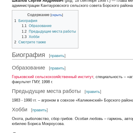
Шкалов Сергей Андреевич
(род. 18 сентября 1958 г.) — глава м
администрации Кантауровского сельского совета Борского района
Содержание
1
Биография
1.1
Образование
1.2
Предыдущие места работы
1.3
Хобби
2
Смотрите также
Биография
[
править
]
Образование
[
править
]
Горьковский сельскохозяйственный институт
, специальность – «а
факультет ГМУ, 1998 г.
Предыдущие места работы
[
править
]
1983 - 1990 гг. – агроном в совхозе «Каликинский» Борского район
Хобби
[
править
]
Охота, рыболовство, сбор грибов. Особая любовь – гармонь, авто
юбилею Бориса Мокроусова.