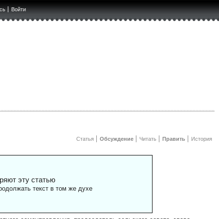
сь
Войти
Статья
Обсуждение
Читать
Править
История
ряют эту статью
одолжать текст в том же духе