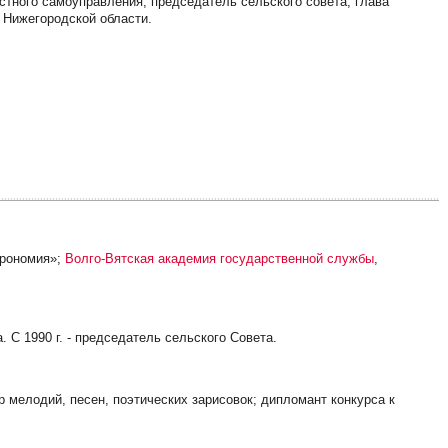
естного самоуправления, председатель сельского совета, глава
 Нижегородской области.
грономия»;
Волго-Вятская академия государственной службы
,
а. С 1990 г. - председатель сельского Совета.
р мелодий, песен, поэтических зарисовок; дипломант конкурса к