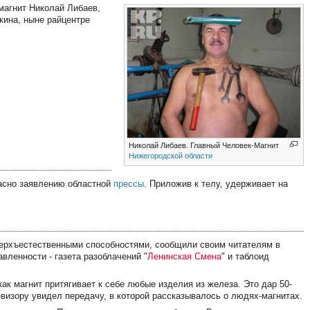
магнит Николай Либаев,
кина, ныне райцентре
Николай Либаев. Главный Человек-Магнит
Нижегородской области
ласно заявлению областной
прессы
. Приложив к телу, удерживает на
рхъестественными способностями, сообщили своим читателям в
вленности - газета разоблачений "
Ленинская Смена
" и таблоид
ак магнит притягивает к себе любые изделия из железа. Это дар 50-
евизору увидел передачу, в которой рассказывалось о людях-магнитах.