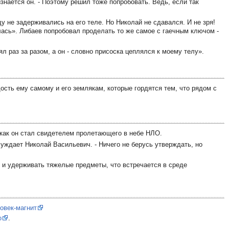
изнается он. - Поэтому решил тоже попробовать. Ведь, если так
ду не задерживались на его теле. Но Николай не сдавался. И не зря!
илась». Либаев попробовал проделать то же самое с гаечным ключом -
ял раз за разом, а он - словно присоска цеплялся к моему телу».
ость ему самому и его землякам, которые гордятся тем, что рядом с
, как он стал свидетелем пролетающего в небе НЛО.
ссуждает Николай Васильевич. - Ничего не берусь утверждать, но
 и удерживать тяжелые предметы, что встречается в среде
овек-магнит
о
.