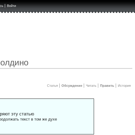
сь
Войти
Болдино
Статья
Обсуждение
Читать
Править
История
ряют эту статью
одолжать текст в том же духе