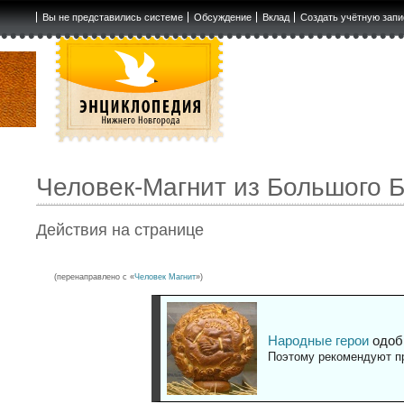
Вы не представились системе
Обсуждение
Вклад
Создать учётную запи
Человек-Магнит из Большого 
Действия на странице
(перенаправлено с «
Человек Магнит
»)
Народные герои
одоб
Поэтому рекомендуют пр