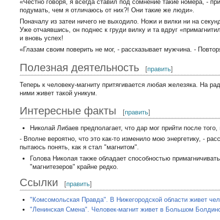
«Честно говоря, я всегда ставил под сомнение такие номера, - пр
подумать, чем я отличаюсь от них?! Они такие же люди».
Поначалу из затеи ничего не выходило. Ножи и вилки ни на секун
Уже отчаявшись, он поднес к груди вилку и та вдруг «примагнит
и вновь успех!
«Глазам своим поверить не мог, - рассказывает мужчина. - Повтор
Полезная деятельность
[
править
]
Теперь к человеку-магниту притягивается любая железяка. На рад
ними живет такой уникум.
Интересные факты
[
править
]
Николай Либаев предполагает, что дар мог прийти после того
- Вполне вероятно, что это как-то изменило мою энергетику, - ра
пытаюсь понять, как я стал "магнитом".
Голова Николая также обладает способностью примагничивать
"магнитезеров" крайне редко.
Ссылки
[
править
]
"Комсомольская Правда". В Нижегородской области живет чел
"Ленинская Смена". Человек-магнит живет в Большом Болдин