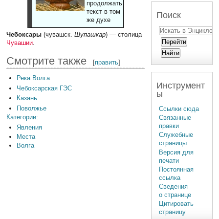
продолжать
текст в том
Поиск
же духе
Чебоксары
(чувашск.
Шупашкар
) — столица
Чувашии
.
Смотрите также
[
править
]
Река Волга
Инструмент
Чебоксарская ГЭС
ы
Казань
Поволжье
Ссылки сюда
Категории
:
Связанные
правки
Явления
Служебные
Места
страницы
Волга
Версия для
печати
Постоянная
ссылка
Сведения
о странице
Цитировать
страницу