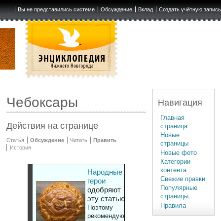
Вы не представились системе
Обсуждение
Вклад
Создать учётную запис
Чебоксары
Навигация
Главная
Действия на странице
страница
Новые
Статья
Обсуждение
Читать
Править
страницы
История
Новые фото
Категории
контента
Народные
Свежие правки
герои
Популярные
одобряют
страницы
эту статью
Правила
Поэтому
рекомендуют