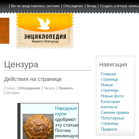
Вы не представились системе
Обсуждение
Вклад
Создать учётную запис
Цензура
Навигация
Главная
Действия на странице
страница
Новые
Статья
Обсуждение
Читать
Править
страницы
История
Новые фото
Категории
контента
Народные
Свежие правки
герои
Популярные
одобряют
страницы
эту статью
Правила
Поэтому
рекомендуют