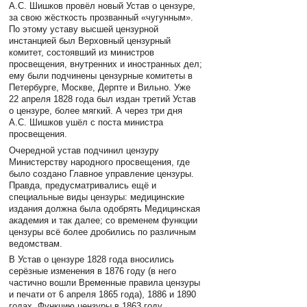
А.С. Шишков провёл новый Устав о цензуре,
за свою жёсткость прозванный «чугунным».
По этому уставу высшей цензурной
инстанцией был Верховный цензурный
комитет, состоявший из министров
просвещения, внутренних и иностранных дел;
ему были подчинены цензурные комитеты в
Петербурге, Москве, Дерпте и Вильно. Уже
22 апреля 1828 года был издан третий Устав
о цензуре, более мягкий. А через три дня
А.С. Шишков ушёл с поста министра
просвещения.
Очередной устав подчинил цензуру
Министерству народного просвещения, где
было создано Главное управление цензуры.
Правда, предусматривались ещё и
специальные виды цензуры: медицинские
издания должна была одобрять Медицинская
академия и так далее; со временем функции
цензуры всё более дробились по различным
ведомствам.
В Устав о цензуре 1828 года вносились
серёзные изменения в 1876 году (в него
частично вошли Временные правила цензуры
и печати от 6 апреля 1865 года), 1886 и 1890
годах. Функцию цензуры в 1863 году