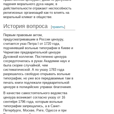
падения морального духа нации, в
действительности отражают неспособность
религиозных организаций как-то влиять на
моральный климат в обществе.
История вопроса
[
править
]
Первым правовым актом,
предусматривавшим в России цензуру,
считается указ Петра I от 1720 года,
подчинявший вольные типографии в Киеве и
Чернигове предварительной цензуре
Духовной коллегии. Постепенно цензура
сосредоточилась в руках Академии наук и
была скорее случайной, чем
систематической. А по указу 1783 года
разрешалось свободно открывать вольные
типографии, но уже все передаваемые там в
печать книги подлежали предварительной
цензуре в полицейских управах благочиния.
В качестве самостоятельного ведомства
цензура возникает согласно указу от 16
сентября 1796 года, которым вольные
типографии запрещались, а в Санкт-
Петербурге, Москве, Риге, Одессе и при