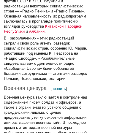
против СССР и КПСС служили и
радиостанции некоторых социалистических
стран — «Радио Пекина» и «Радио Тираны».
Основная направленность их радиопрограмм
заключалась в пропаганде политических
взглядов руководства
Китайской Народной
Республики
и
Албании
.
В «разоблачениях» этих радиостанций
сыграли свою роль агенты разведок
социалистических стран, особенно Ю. Марин,
работавший под именем К. Неастрова на
«Радио Свобода». «Разоблачительные
свидетельства» о деятельности радио
«Свободная Европа» были собраны её
бывшими сотрудниками — агентами разведок
Польши, Чехословакии, Болгарии.
Военная цензура
[
править
]
Военная цензура заключается в контроле над
содержанием писем солдат и офицеров, а
также в ограничении их устного общения с
гражданскими лицами, с целью
предотвратить утечку секретной информации
или разглашения военных тайн. В последнее
время к этим видам военной цензуры
добавилась также цензура в области военной