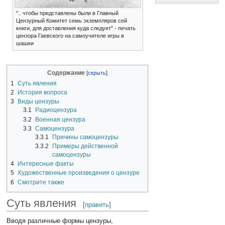
".. чтобы представлены были в Главный
Цензурный Комитет семь экземпляров сей
книги, для доставления куда следует" - печать
цензора Гаевского на самоучителе игры в
шашки
Содержание
1
Суть явления
2
История вопроса
3
Виды цензуры
3.1
Радиоцензура
3.2
Военная цензура
3.3
Самоцензура
3.3.1
Причины самоцензуры
3.3.2
Примеры действенной
самоцензуры
4
Интересные факты
5
Художественные произведения о цензуре
6
Смотрите также
Суть явления
[
править
]
Вводя различные формы цензуры,