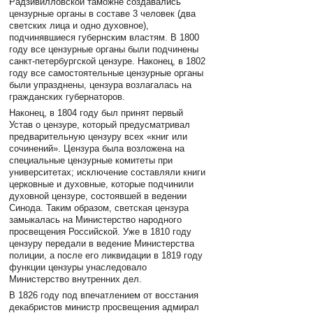
Радзивилловской таможне создавались
цензурные органы в составе 3 человек (два
светских лица и одно духовное),
подчинявшиеся губернским властям. В 1800
году все цензурные органы были подчинены
санкт-петербургской цензуре. Наконец, в 1802
году все самостоятельные цензурные органы
были упразднены, цензура возлагалась на
гражданских губернаторов.
Наконец, в 1804 году был принят первый
Устав о цензуре, который предусматривал
предварительную цензуру всех «книг или
сочинений». Цензура была возложена на
специальные цензурные комитеты при
университетах; исключение составляли книги
церковные и духовные, которые подчинили
духовной цензуре, состоявшей в ведении
Синода. Таким образом, светская цензура
замыкалась на Министерство народного
просвещения Российской. Уже в 1810 году
цензуру передали в ведение Министерства
полиции, а после его ликвидации в 1819 году
функции цензуры унаследовало
Министерство внутренних дел.
В 1826 году под впечатлением от восстания
декабристов министр просвещения адмирал