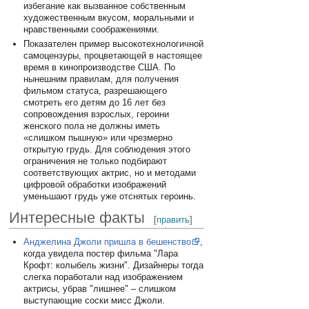
избегание как вызванное собственным
художественным вкусом, моральными и
нравственными соображениями.
Показателен пример высокотехнологичной
самоцензуры, процветающей в настоящее
время в кинопроизводстве США. По
нынешним правилам, для получения
фильмом статуса, разрешающего
смотреть его детям до 16 лет без
сопровождения взрослых, героини
женского пола не должны иметь
«слишком пышную» или чрезмерно
открытую грудь. Для соблюдения этого
ограничения не только подбирают
соответствующих актрис, но и методами
цифровой обработки изображений
уменьшают грудь уже отснятых героинь.
Интересные факты
[
править
]
Анджелина Джоли пришла в бешенство
,
когда увидела постер фильма "Лара
Крофт: колыбель жизни". Дизайнеры тогда
слегка поработали над изображением
актрисы, убрав "лишнее" – слишком
выступающие соски мисс Джоли.