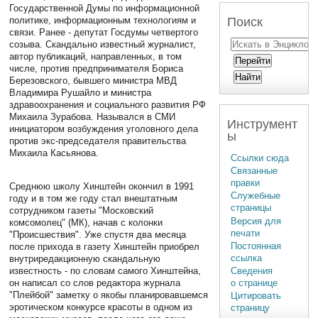
Государственной Думы по информационной
Поиск
политике, информационным технологиям и
связи. Ранее - депутат Госдумы четвертого
созыва. Скандально известный журналист,
автор публикаций, направленных, в том
числе, против предпринимателя Бориса
Березовского, бывшего министра МВД
Владимира Рушайло и министра
здравоохранения и социального развития РФ
Михаила Зурабова. Назывался в СМИ
Инструмент
инициатором возбуждения уголовного дела
ы
против экс-председателя правительства
Михаила Касьянова.
Ссылки сюда
Связанные
правки
Среднюю школу Хинштейн окончил в 1991
Служебные
году и в том же году стал внештатным
страницы
сотрудником газеты "Московский
Версия для
комсомолец" (МК), начав с колонки
печати
"Происшествия". Уже спустя два месяца
Постоянная
после прихода в газету Хинштейн приобрел
ссылка
внутриредакционную скандальную
известность - по словам самого Хинштейна,
Сведения
он написал со слов редактора журнала
о странице
"Плейбой" заметку о якобы планировавшемся
Цитировать
эротическом конкурсе красоты в одном из
страницу