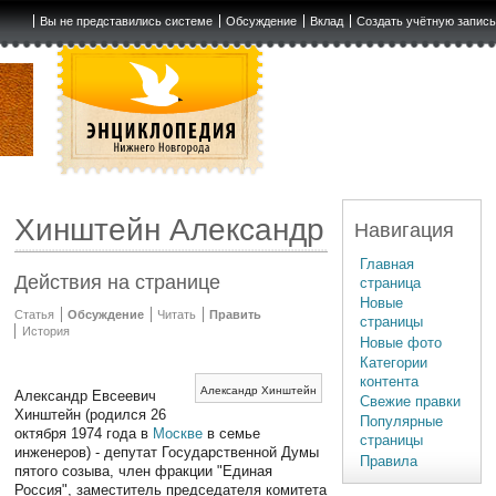
Вы не представились системе
Обсуждение
Вклад
Создать учётную запис
Хинштейн Александр
Навигация
Главная
Действия на странице
страница
Новые
Статья
Обсуждение
Читать
Править
страницы
История
Новые фото
Категории
контента
Александр Хинштейн
Александр Евсеевич
Свежие правки
Хинштейн (родился 26
Популярные
октября 1974 года в
Москве
в семье
страницы
инженеров) - депутат Государственной Думы
Правила
пятого созыва, член фракции "Единая
Россия", заместитель председателя комитета