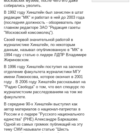
московских музеев, после чего его даже
собирались уволить.
В 1992 году Хинштейн был зачислен в штат
редакции "МК" и работал в ней до 2003 года
(последняя должность - обозреватель при
главном редакторе ЗАО "Редакция газеты
"Московский комсомолец").
Своей первой значительной работой в
журналистике Хинштейн, по некоторым
данным, называл опубликованную в "МК" в
1994 году статью о лидере ЛДПР Владимире
Жириновском.
В 1996 году Хинштейн поступил на заочное
отделение факультета журналистики МГУ
имени Ломоносова, которое окончил в 2001
году . В 2006 году Хинштейн рассказывал на
"Радио Свобода" о том, что вел спецкурс по
журналистским расследованиям на том же
факультете.
В середине 90-х Хинштейн выступил как
автор материалов о национал-патриотах в
России и о лидере "Русского национального
единства" (РНЕ) Александре Баркашове.
Одной из самых громких публикаций на эту
тему СМИ называли статью "Шесть