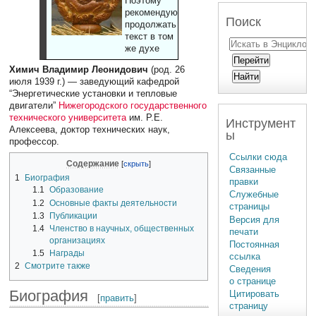
Поэтому
рекомендуют
Поиск
продолжать
текст в том
же духе
Химич Владимир Леонидович
(род. 26
июля 1939 г.) — заведующий кафедрой
“Энергетические установки и тепловые
двигатели”
Нижегородского государственного
технического университета
им. Р.Е.
Инструмент
Алексеева, доктор технических наук,
ы
профессор.
Ссылки сюда
Содержание
Связанные
1
Биография
правки
1.1
Образование
Служебные
1.2
Основные факты деятельности
страницы
1.3
Публикации
Версия для
1.4
Членство в научных, общественных
печати
организациях
Постоянная
1.5
Награды
ссылка
2
Смотрите также
Сведения
о странице
Биография
Цитировать
[
править
]
страницу