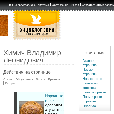
Вы не представились системе
Обсуждение
Вклад
Создать учётную запис
Химич Владимир
Навигация
Леонидович
Главная
страница
Новые
Действия на странице
страницы
Новые фото
Статья
Обсуждение
Читать
Править
Категории
История
контента
Свежие правки
Народные
Популярные
герои
страницы
одобряют
Правила
эту статью