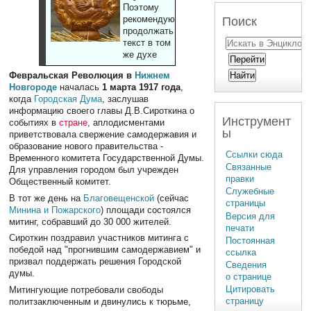
Поэтому
рекомендуют
Поиск
продолжать
текст в том
же духе
Февральская Революция в
Нижнем
Новгороде
началась
1 марта 1917 года
,
когда
Городская Дума
, заслушав
информацию своего главы Д.В.Сироткина о
Инструмент
событиях в
стране
, аплодисментами
ы
приветствовала свержение самодержавия и
образование нового правительства -
Ссылки сюда
Временного комитета Государственной Думы.
Связанные
Для управления городом был учрежден
правки
Общественный комитет.
Служебные
В тот же день на
Благовещенской
(сейчас
страницы
Минина и Пожарского
) площади состоялся
Версия для
митинг, собравший до 30 000 жителей.
печати
Сироткин поздравил участников митинга с
Постоянная
победой над "прогнившим самодержавием" и
ссылка
призвал поддержать решения Городской
Сведения
думы.
о странице
Цитировать
Митингующие потребовали свободы
страницу
политзаключенным и двинулись к тюрьме,