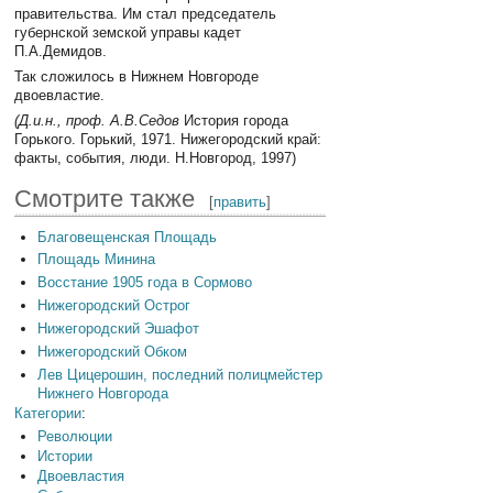
правительства. Им стал председатель
губернской земской управы кадет
П.А.Демидов.
Так сложилось в Нижнем Новгороде
двоевластие.
(Д.и.н., проф. А.В.Седов
История города
Горького. Горький, 1971. Нижегородский край:
факты, события, люди. Н.Новгород, 1997)
Смотрите также
[
править
]
Благовещенская Площадь
Площадь Минина
Восстание 1905 года в Сормово
Нижегородский Острог
Нижегородский Эшафот
Нижегородский Обком
Лев Цицерошин, последний полицмейстер
Нижнего Новгорода
Категории
:
Революции
Истории
Двоевластия