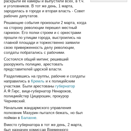
раскрыли ее камеры и выпустили всех, в т.ч.
и уголовников. В тот же день, 1 марта,
зародилась в городе и вторая власть - Совет
рабочих депутатов.
Решающие события произошли 2 марта, когда
на сторону революции перешел местный
гарнизон. Его полки строем и с оркестрами
прошли по улицам города, выстроились на
главной площади и торжественно заявили
свою приверженность делу революции,
солдаты побратались с рабочими.
Состоялся общий митинг, решивший
разоружить полицию, арестовать
представителей царской власти.
Разделившись на группы, рабочие и солдаты
направились в
Кремль
и к полицейским
участкам. Были арестованы
губернатор
А.Ф.Гирс, вице-губернатор Ненароков,
полицмейстер Цицерошин, прокурор
Чернявский.
Начальник жандармского управления
полковник Мазурин пытался бежать, но был
пойман в
Балахне
.
Вместо губернатора в тот же день, 2 марта,
был назначен комиссар Временного