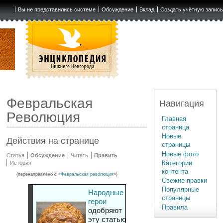
Вы не представились системе
Обсуждение
Вклад
Создать учётную запис
Февральская
Навигация
Революция
Главная
страница
Новые
Действия на странице
страницы
Новые фото
Статья
Обсуждение
Читать
Править
Категории
История
контента
(перенаправлено с «
Февральская революция
»)
Свежие правки
Популярные
Народные
страницы
герои
Правила
одобряют
эту статью