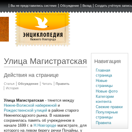
Вы не представились системе
Обсуждение
Вклад
Создать учётную запис
Улица Магистратская
Навигация
Главная
Действия на странице
страница
Новые
Статья
Обсуждение
Читать
Править
страницы
История
Новые фото
Категории
Улица Магистратская
- тянется между
контента
Нижне-Волжской набережной
и
Свежие правки
Рождественской улицей
в районе старого
Популярные
Нижнепосадского рынка. В названии
страницы
сохранилась память об учрежденном в
Правила
начале 1699 г. в
Н.Новгороде
магистрате, для
которого на левом берегу речки Почайны, у