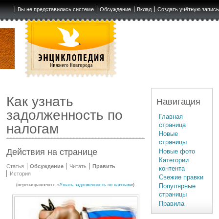
Вы не представились системе
Обсуждение
Вклад
Создать учётную запис
Как узнать
Навигация
задолженность по
Главная
страница
налогам
Новые
страницы
Действия на странице
Новые фото
Категории
Статья
Обсуждение
Читать
Править
контента
История
Свежие правки
(перенаправлено с «
Узнать задолженность по налогам
»)
Популярные
страницы
Правила