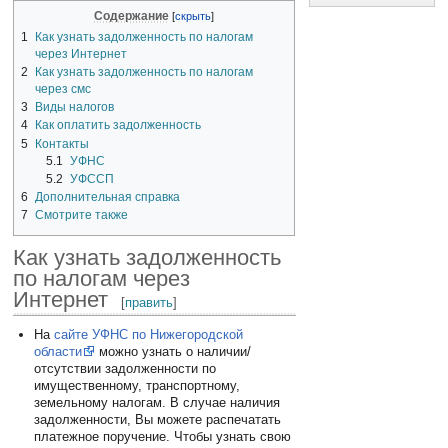
Содержание
1
Как узнать задолженность по налогам
через Интернет
2
Как узнать задолженность по налогам
через смс
3
Виды налогов
4
Как оплатить задолженность
5
Контакты
5.1
УФНС
5.2
УФССП
6
Дополнительная справка
7
Смотрите также
Как узнать задолженность
по налогам через
Интернет
[
править
]
На
сайте УФНС по Нижегородской
области
можно узнать о наличии/
отсутствии задолженности по
имущественному, транспортному,
земельному налогам. В случае наличия
задолженности, Вы можете распечатать
платежное поручение. Чтобы узнать свою