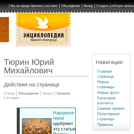
Вы не представились системе
Обсуждение
Вклад
Создать учётную запис
Тюрин Юрий
Навигация
Михайлович
Главная
страница
Новые
Действия на странице
страницы
Новые фото
Статья
Обсуждение
Читать
Править
Категории
История
контента
Свежие правки
Народные
Популярные
герои
страницы
одобряют
Правила
эту статью