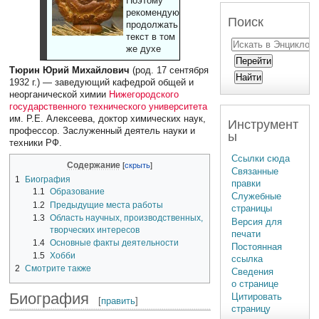
Поэтому
рекомендуют
Поиск
продолжать
текст в том
же духе
Тюрин Юрий Михайлович
(род. 17 сентября
1932 г.) — заведующий кафедрой общей и
неорганической химии
Нижегородского
государственного технического университета
им. Р.Е. Алексеева, доктор химических наук,
Инструмент
профессор. Заслуженный деятель науки и
ы
техники РФ.
Ссылки сюда
Содержание
Связанные
1
Биография
правки
1.1
Образование
Служебные
1.2
Предыдущие места работы
страницы
1.3
Область научных, производственных,
Версия для
творческих интересов
печати
1.4
Основные факты деятельности
Постоянная
1.5
Хобби
ссылка
2
Смотрите также
Сведения
о странице
Биография
Цитировать
[
править
]
страницу