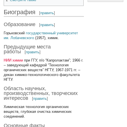
Биография
[
править
]
Образование
[
править
]
Горьковский
государственный университет
им. Лобачевского
(1957), химик.
Предыдущие места
работы
[
править
]
НИИ химии
при ГГУ, п/о “Капролактам”; 1966 г.
– заведующий кафедрой “Технология
органических веществ” НГТУ, 1967-1971 гг. –
декан химико-технологического факультета
НГТУ.
Область научных,
производственных, творческих
интересов
[
править
]
Химическая технология органических
веществ, глубокая очистка химических
соединений.
Основные факты