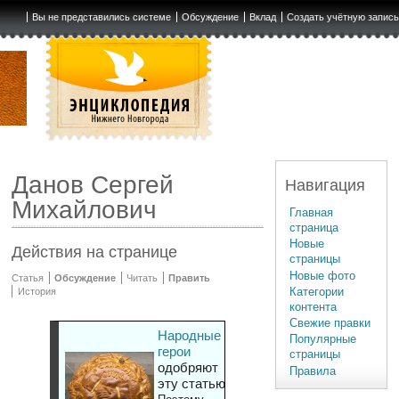
Вы не представились системе
Обсуждение
Вклад
Создать учётную запис
Данов Сергей
Навигация
Михайлович
Главная
страница
Новые
Действия на странице
страницы
Новые фото
Статья
Обсуждение
Читать
Править
Категории
История
контента
Свежие правки
Народные
Популярные
герои
страницы
одобряют
Правила
эту статью