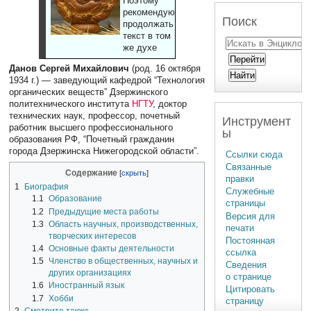
Поэтому
рекомендуют
Поиск
продолжать
текст в том
же духе
Данов Сергей Михайлович
(род. 16 октября
1934 г.) — заведующий кафедрой “Технология
органических веществ” Дзержинского
политехнического института
НГТУ
, доктор
технических наук, профессор, почетный
Инструмент
работник высшего профессионального
ы
образования РФ, “Почетный гражданин
города Дзержинска Нижегородской области”.
Ссылки сюда
Связанные
Содержание
правки
1
Биография
Служебные
1.1
Образование
страницы
1.2
Предыдущие места работы
Версия для
1.3
Область научных, производственных,
печати
творческих интересов
Постоянная
1.4
Основные факты деятельности
ссылка
1.5
Членство в общественных, научных и
Сведения
других организациях
о странице
1.6
Иностранный язык
Цитировать
1.7
Хобби
страницу
2
Смотрите также