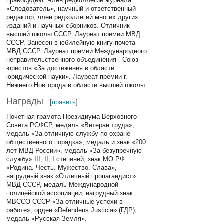
правосудию. Член редколлегии журнала
«Следователь», научный и ответственный
редактор, член редколлегий многих других
изданий и научных сборников. Отличник
высшей школы СССР. Лауреат премии МВД
СССР. Занесен в юбилейную книгу почета
МВД СССР. Лауреат премии Международного
неправительственного объединения - Союз
юристов «За достижения в области
юридической науки». Лауреат премии г.
Нижнего Новгорода в области высшей школы.
Награды
[
править
]
Почетная грамота Президиума Верховного
Совета РСФСР, медаль «Ветеран труда»,
медаль «За отличную службу по охране
общественного порядка», медаль и знак «200
лет МВД России», медаль «За безупречную
службу» III, II, I степеней, знак МО РФ
«Родина. Честь. Мужество. Слава»,
нагрудный знак «Отличный пропагандист»
МВД СССР, медаль Международной
полицейской ассоциации, нагрудный знак
МВССО СССР «За отличные успехи в
работе», орден «Defendens Justicia» (ГДР),
медаль «Русская Земля».