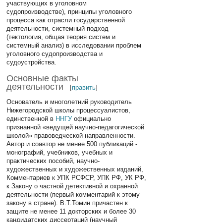
участвующих в уголовном
судопроизводстве), принципы уголовного
процесса как отрасли государственной
деятельности, системный подход
(тектология, общая теория систем и
системный анализ) в исследовании проблем
уголовного судопроизводства и
судоустройства.
Основные факты
деятельности
[
править
]
Основатель и многолетний руководитель
Нижегородской школы процессуалистов,
единственной в
ННГУ
официально
признанной «ведущей научно-педагогической
школой» правоведческой направленности.
Автор и соавтор не менее 500 публикаций -
монографий, учебников, учебных и
практических пособий, научно-
художественных и художественных изданий,
Комментариев к УПК РСФСР, УПК РФ, УК РФ,
к Закону о частной детективной и охранной
деятельности (первый комментарий к этому
закону в стране). В.Т.Томин причастен к
защите не менее 11 докторских и более 30
кандидатских диссертаций (научный