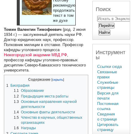
Поэтому
рекомендуют
Поиск
продолжать
текст в том
же духе
Томин Валентин Тимофеевич
(род. 2 июня
1934 г.) — заслуженный деятель науки РФ.
Доктор юридических наук, профессор.
Полковник милиции в отставке. Профессор
кафедры уголовного процесса
Инструмент
Нижегородской академии МВД РФ
,
ы
профессор кафедры уголовно-правовых
дисциплин Северо-Кавказского технического
Ссылки сюда
университета.
Связанные
правки
Содержание
Служебные
1
Биография
страницы
1.1
Образование
Версия для
1.2
Предыдущие места работы
печати
1.3
Основные направления научной
Постоянная
деятельности
ссылка
1.4
Основные факты деятельности
Сведения
1.5
Членство в научных, общественных
о странице
организациях
Цитировать
1.6
Награды
страницу
2
Смотрите также