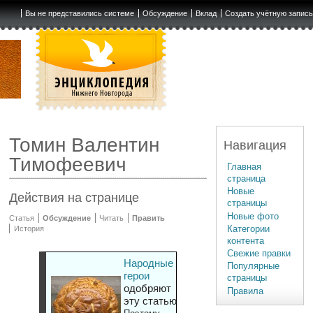
Вы не представились системе
Обсуждение
Вклад
Создать учётную запис
Томин Валентин
Навигация
Тимофеевич
Главная
страница
Новые
Действия на странице
страницы
Новые фото
Статья
Обсуждение
Читать
Править
Категории
История
контента
Свежие правки
Народные
Популярные
герои
страницы
одобряют
Правила
эту статью