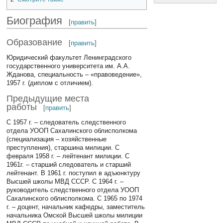
Биография
[
править
]
Образование
[
править
]
Юридический факультет Ленинградского
государственного университета им. А.А.
Жданова, специальность – «правоведение»,
1957 г. (диплом с отличием).
Предыдущие места
работы
[
править
]
С 1957 г. – следователь следственного
отдела УООП Сахалинского облисполкома
(специализация – хозяйственные
преступления), старшина милиции. С
февраля 1958 г. – лейтенант милиции. С
1961г. – старший следователь и старший
лейтенант. В 1961 г. поступил в адъюнктуру
Высшей школы МВД СССР. С 1964 г. –
руководитель следственного отдела УООП
Сахалинского облисполкома. С 1965 по 1974
г. – доцент, начальник кафедры, заместитель
начальника Омской Высшей школы милиции