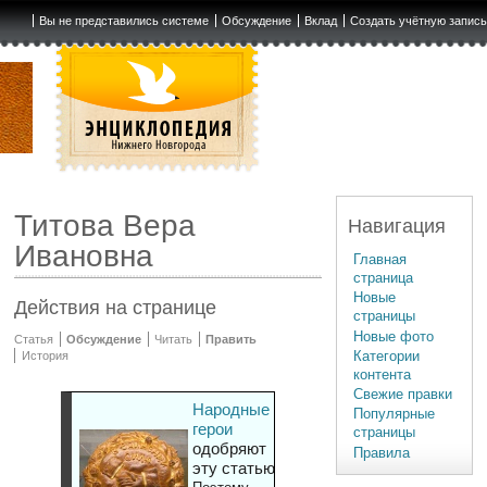
Вы не представились системе
Обсуждение
Вклад
Создать учётную запис
Титова Вера
Навигация
Ивановна
Главная
страница
Новые
Действия на странице
страницы
Новые фото
Статья
Обсуждение
Читать
Править
Категории
История
контента
Свежие правки
Народные
Популярные
герои
страницы
одобряют
Правила
эту статью