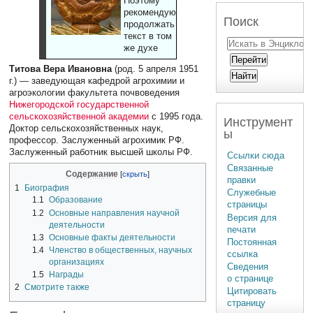
Поэтому
рекомендуют
Поиск
продолжать
текст в том
же духе
Титова Вера Ивановна
(род. 5 апреля 1951
г.) — заведующая кафедрой агрохимии и
агроэкологии факультета почвоведения
Нижегородской государственной
сельскохозяйственной академии
с 1995 года.
Инструмент
Доктор сельскохозяйственных наук,
ы
профессор. Заслуженный агрохимик РФ.
Заслуженный работник высшей школы РФ.
Ссылки сюда
Связанные
Содержание
правки
1
Биография
Служебные
1.1
Образование
страницы
1.2
Основные направления научной
Версия для
деятельности
печати
1.3
Основные факты деятельности
Постоянная
1.4
Членство в общественных, научных
ссылка
организациях
Сведения
1.5
Награды
о странице
2
Смотрите также
Цитировать
страницу