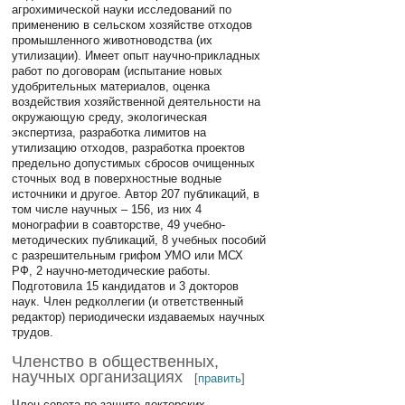
агрохимической науки исследований по
применению в сельском хозяйстве отходов
промышленного животноводства (их
утилизации). Имеет опыт научно-прикладных
работ по договорам (испытание новых
удобрительных материалов, оценка
воздействия хозяйственной деятельности на
окружающую среду, экологическая
экспертиза, разработка лимитов на
утилизацию отходов, разработка проектов
предельно допустимых сбросов очищенных
сточных вод в поверхностные водные
источники и другое. Автор 207 публикаций, в
том числе научных – 156, из них 4
монографии в соавторстве, 49 учебно-
методических публикаций, 8 учебных пособий
с разрешительным грифом УМО или МСХ
РФ, 2 научно-методические работы.
Подготовила 15 кандидатов и 3 докторов
наук. Член редколлегии (и ответственный
редактор) периодически издаваемых научных
трудов.
Членство в общественных,
научных организациях
[
править
]
Член совета по защите докторских