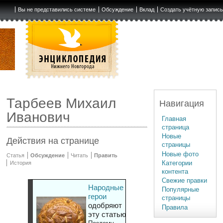
Вы не представились системе
Обсуждение
Вклад
Создать учётную запис
Тарбеев Михаил
Навигация
Иванович
Главная
страница
Новые
Действия на странице
страницы
Новые фото
Статья
Обсуждение
Читать
Править
Категории
История
контента
Свежие правки
Народные
Популярные
герои
страницы
одобряют
Правила
эту статью