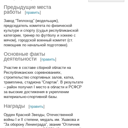
Предыдущие места
работы
[
править
]
Завод “Теплоход” (модельщик),
председатель комитета по физической
культуре и спорту (судья республиканской
категории, тренер по футболу и хоккею с
мячом), городской военный комитет (ст.
помощник по начальной подготовке).
Основные факты
деятельности
[
править
]
Участие в составе сборной области на
Республиканских соревнованиях,
строительство спортивных залов, катка,
трамплина, стадиона “Спартак”. В результате
– район получил I место в области и РСФСР
за высокие достижения в укреплении
материально-спортивной базы.
Награды
[
править
]
Орден Красной Звезды, Отечественной
войны I и II степени, медаль им. Ушакова и
“За оборону Ленинграда”, звание “Отличник