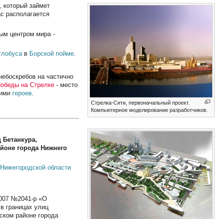
, который займет
ас располагается
ым центром мира -
глобуса
в
Борской пойме
.
 небоскребов на частично
Победы на Стрелке
- место
ними
героев
.
Стрелка-Сити, первоначальный проект.
Компьютерное моделирование разработчиков.
 Бетанкура,
айоне города Нижнего
и
Нижегородской области
2007 №2041-р «О
в границах улиц
ском районе города