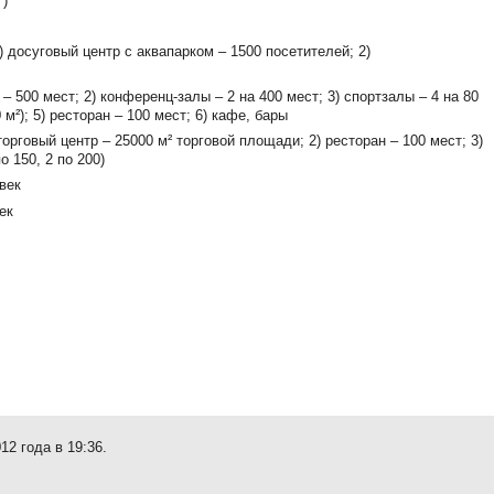
²)
) досуговый центр с аквапарком – 1500 посетителей; 2)
– 500 мест; 2) конференц-залы – 2 на 400 мест; 3) спортзалы – 4 на 80
 м²); 5) ресторан – 100 мест; 6) кафе, бары
орговый центр – 25000 м² торговой площади; 2) ресторан – 100 мест; 3)
о 150, 2 по 200)
век
ек
12 года в 19:36.