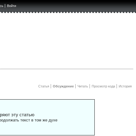
сь
Войти
Статья
Обсуждение
Читать
Просмотр кода
История
ряют эту статью
одолжать текст в том же духе