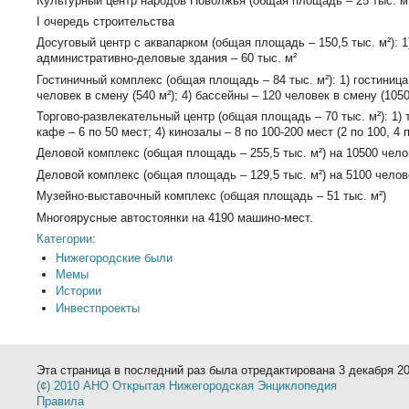
Культурный центр народов Поволжья (общая площадь – 25 тыс. м
I очередь строительства
Досуговый центр с аквапарком (общая площадь – 150,5 тыс. м²): 1
административно-деловые здания – 60 тыс. м²
Гостиничный комплекс (общая площадь – 84 тыс. м²): 1) гостиница 
человек в смену (540 м²); 4) бассейны – 120 человек в смену (1050
Торгово-развлекательный центр (общая площадь – 70 тыс. м²): 1) т
кафе – 6 по 50 мест; 4) кинозалы – 8 по 100-200 мест (2 по 100, 4 п
Деловой комплекс (общая площадь – 255,5 тыс. м²) на 10500 чело
Деловой комплекс (общая площадь – 129,5 тыс. м²) на 5100 челов
Музейно-выставочный комплекс (общая площадь – 51 тыс. м²)
Многоярусные автостоянки на 4190 машино-мест.
Категории
:
Нижегородские были
Мемы
Истории
Инвестпроекты
Эта страница в последний раз была отредактирована 3 декабря 20
(¢) 2010 АНО Открытая Нижегородская Энциклопедия
Правила