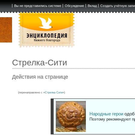
Вы не представились системе
Обсуждение
Вклад
Создать учётную запи
Стрелка-Сити
Действия на странице
(перенаправлено с «
Стрелка Сити
»)
Народные герои
одоб
Поэтому рекомендуют пр