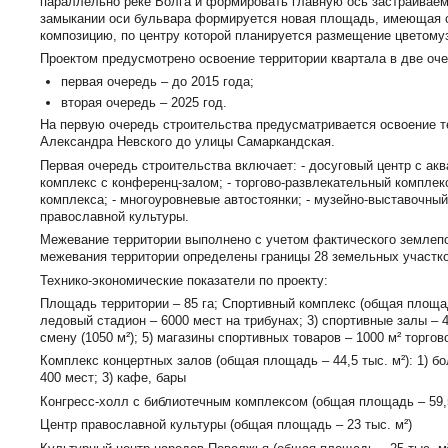
параллельно реке Волга и формировать главную ось застраиваем
замыкании оси бульвара формируется новая площадь, имеющая
композицию, по центру которой планируется размещение цветому
Проектом предусмотрено освоение территории квартала в две оче
первая очередь – до 2015 года;
вторая очередь – 2025 год.
На первую очередь строительства предусматривается освоение т
Александра Невского до улицы Самаркандская.
Первая очередь строительства включает: - досуговый центр с акв
комплекс с конференц-залом; - торгово-развлекательный комплек
комплекса; - многоуровневые автостоянки; - музейно-выставочный
православной культуры.
Межевание территории выполнено с учетом фактического землепо
межевания территории определены границы 28 земельных участко
Технико-экономические показатели по проекту:
Площадь территории – 85 га; Спортивный комплекс (общая площадь –
ледовый стадион – 6000 мест на трибунах; 3) спортивные залы – 4 
смену (1050 м²); 5) магазины спортивных товаров – 1000 м² торгов
Комплекс концертных залов (общая площадь – 44,5 тыс. м²): 1) б
400 мест; 3) кафе, бары
Конгресс-холл с библиотечным комплексом (общая площадь – 59,5 
Центр православной культуры (общая площадь – 23 тыс. м²)