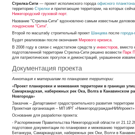
Стрелка-Сити
— проект исполинского города
офисного планктона
территорию
Стрелки
и прилегающие территории, на которых сейч
Нижегородский грузовой порт
.
Название "Стрелка-Сити" вдохновлено самым известным деловов
лондонским
"Сити"
.
Второй по масштабу строительный проект
Шанцева
после
города-
Будет реализован после окончания
Мирового кризиса
.
В 2008 году в связи с недостатком средств у
инвесторов
, вместо
подготовленной территории Стрелка-Сити решено возвести
Парк 
для патриотических прогулок и демонстраций, украшенное извая
Документация проекта
Аннотация к материалам по планировке территории:
«
Проект планировки и межевания территории в границах улиц
Самаркандская, набережных рек Ока, Волга в Канавинском р
Новгорода
»
Заказчик – Департамент градостроительного развития территори
Проектная организация – МП ИРГ «НижегородгражданНИИпроект»
Основание для разработки проекта:
- Распоряжение Правительства Нижегородской области от 21.12.
подготовке документации по планировке и межеванию территории 
Бетанкура, Самаркандская, набережных рек Оки, Волги в Канавин