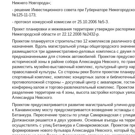
Нижнего Новгорода»;
- решение Инвестиционного совета при Губернаторе Нижегородской
№125-11-173;
- протокол конкурсной комиссии от 25.10.2006 №5-З.
Проект планировки и межевания территории утвержден распоряж
Нижегородской области от 22.12.2008 №2432-р.
Проектом планируется строительство 12 комплексов различного 
назначения. Вдоль магистральной улицы общегородского значен
размещаются три административно-деловых комплекса с двумя 
предназначенными для стоянок автомобилей. Проектом предусмо
исторической зоны в районе собора Александра Невского, по гра
разместить музейно-выставочный комплекс, культурный центр на
православной культуры. Со стороны реки Волги проектом планир
спортивный комплекс, комплекс концертных залов и библиотечный
противоположной стороны – досуговый центр с аквапарком, гости
конференц-залом и торгово-развлекательный комплекс. Проектом
разделение территории на 4 зоны, высота застройки которых увяз
Александра Невского.
Проектом предусматривается развитие магистральной улично-дор
к Канавинскому мосту предусматривается возведение эстакады с
Бетанкура. Пересечение трассы по улице Самаркандская с улица
Должанская решается в двух уровнях. Основные въезды на терр
осуществлять с улиц Бетанкура и Совнаркомовская. Проектом п
формирование нового бульвара Александра Невского, который бу