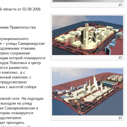
 области от 02.08.2006
ением Правительства
функционального
ия – улицы Самаркандская
подземными этажами,
трено сохранение
ницам которой планируется
родов Поволжья и центр
уется разместить
 комплекс, а с
ничный комплекс с
 предусмотрено
ана с высотой собора
ожной сети. На подходах
 выходом на улицу
ми Совнаркомовская и
иторию планируется
редусмотрено
дет проходить