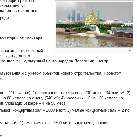
ой территории. На
 симметричную
зыкального фонтана.
реди:
ерритории от бульвара
апарком; - гостиничный
с; - два деловых
 комплекс; - культурный центр народов Поволжья; - центр
льзования и с учетом объектов нового строительства. Проектом
в.
 111 тыс. м²): 1) спортивная гостиница на 700 мест – 34 тыс. м²; 2)
на 80 человек в смену (540 м²); 4) бассейны – 2 на 120 человек в
ой площади; 6) кафе – 4 на 50 мест
ольшой концертный зал – 2000 мест; 2) малые концертные залы – 2 по
тыс. м²): 1) вместимость – 2500 читальных мест; 2) кафе