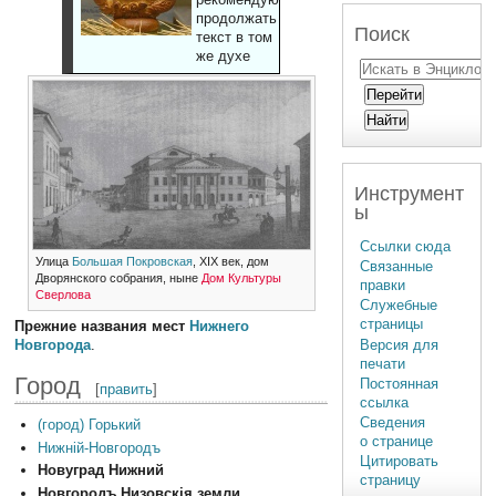
продолжать
Поиск
текст в том
же духе
Инструмент
ы
Ссылки сюда
Улица
Большая Покровская
, XIX век, дом
Связанные
Дворянского собрания, ныне
Дом Культуры
правки
Сверлова
Служебные
страницы
Прежние названия мест
Нижнего
Версия для
Новгорода
.
печати
Город
Постоянная
[
править
]
ссылка
Сведения
(город) Горький
о странице
Нижній-Новгородъ
Цитировать
Новуград Нижний
страницу
Новгородъ Низовскія земли