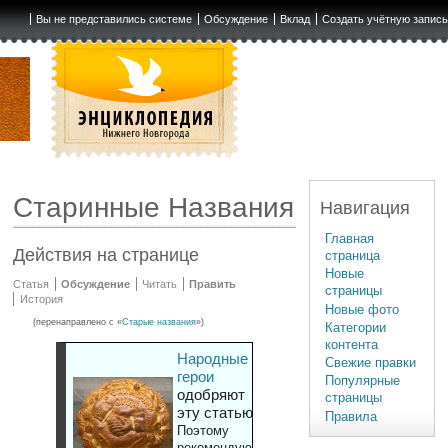
Вы не представились системе
Обсуждение
Вклад
Создать учётную запис
Старинные Названия
Навигация
Главная
Действия на странице
страница
Новые
Статья
Обсуждение
Читать
Править
страницы
История
Новые фото
(перенаправлено с «
Старые названия
»)
Категории
контента
Народные
Свежие правки
герои
Популярные
одобряют
страницы
эту статью
Правила
Поэтому
рекомендуют