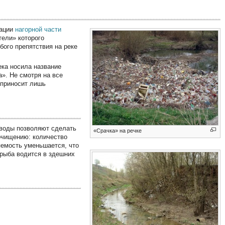
зации
нагорной части
тели» которого
бого препятствия на реке
ека носила название
а». Не смотря на все
 приносит лишь
 воды позволяют сделать
«Срачка» на речке
оочищению: количество
яемость уменьшается, что
 рыба водится в здешних