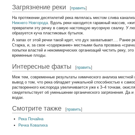
Загрязнение реки
[
править
]
На протяжении десятилетий река являлась местом слива канали
Нижнего Новгорода
. Вдоль реки находится гаражный массив, «жи
превратили эту речку в самую настоящую мусорную свалку. У лю
образуется куча пластиковых бутылок.
А запах от этой речки такой идет, что дух захватывает…. Ранее р
Старка, и, за свое «содержание» местными была прозвана «срачк
попытки властей и некоммерческих организаций чистить реку, это
временные плоды.
Интересные факты
[
править
]
Меж тем, современные результаты химического анализа местной
вывод о том, что река обладает уникальной способностью к сам
растворенного кислорода увеличивается уже к 3–4 точкам, окисл
свидетельствует об уменьшении органического загрязнения. Да и
водах.
Смотрите также
[
править
]
Река Почайна
Речка Ковалиха