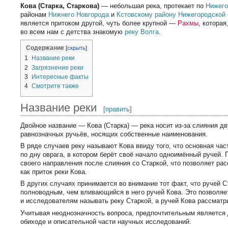
Кoва (Стaрка, Старкова)
— небольшая река, протекает по
Нижего
районам
Нижнего Новгорода
и
Кстовскому району
Нижегородской 
является притоком другой, чуть более крупной —
Рахмы
, котора
во всем нам с детства знакомую
реку Волга
.
Содержание
1
Название реки
2
Загрязнение реки
3
Интересные факты
4
Смотрите также
Название реки
[
править
]
Двойное название — Кова (Старка) — река носит из-за слияния д
равнозначных ручьёв, носящих собственные наименования.
В ряде случаев реку называют Кова ввиду того, что основная час
по дну оврага, в котором берёт своё начало одноимённый ручей. 
своего направления после слияния со Старкой, что позволяет ра
как приток реки Кова.
В других случаях принимается во внимание тот факт, что ручей С
полноводным, чем вливающийся в него ручей Кова. Это позволя
и исследователям называть реку Старкой, а ручей Кова рассматри
Учитывая неоднозначность вопроса, предпочтительным является 
обиходе и описательной части научных исследований.