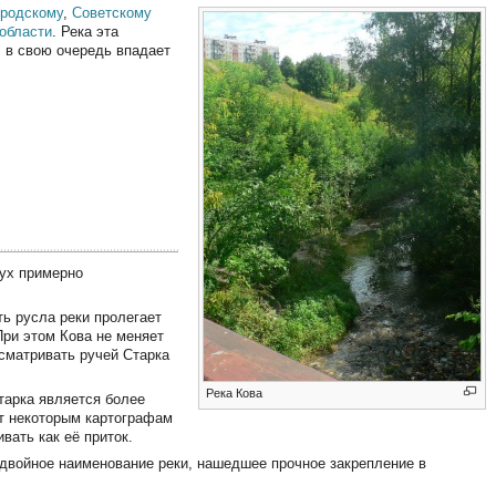
родскому
,
Советскому
области
. Река эта
я, в свою очередь впадает
вух примерно
ть русла реки пролегает
При этом Кова не меняет
ссматривать ручей Старка
Река Кова
тарка является более
ет некоторым картографам
вать как её приток.
двойное наименование реки, нашедшее прочное закрепление в