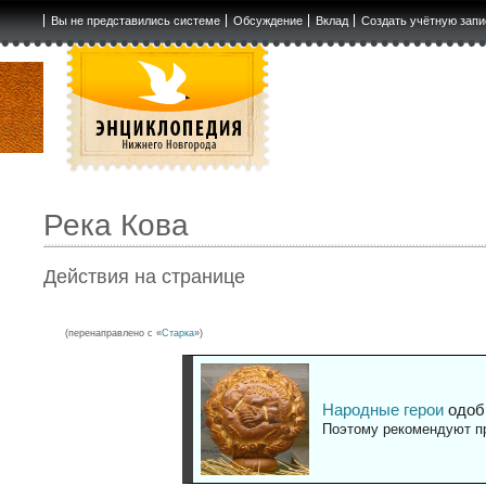
Вы не представились системе
Обсуждение
Вклад
Создать учётную запи
Река Кова
Действия на странице
(перенаправлено с «
Старка
»)
Народные герои
одоб
Поэтому рекомендуют пр