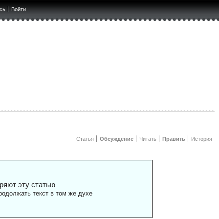
сь
Войти
Статья
Обсуждение
Читать
Править
История
ряют эту статью
одолжать текст в том же духе