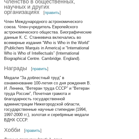
Членство в общественных,
научных и других
организациях
[
править
]
Член Международного астрономического
союза. Член-учредитель Европейского
астрономического общества. Биографические
данные К. С. Станкевича включались во
всемирные издания “Who is Who in the World”
(Publichers Marquis in America) и “International
Who is Who of Intellectuals” (International
Biographical Centre. Cambridge. England).
Награды
[
править
]
Медали “За доблестный труд” в
ознаменование 100-летия со дня рождения В.
И. Ленина, “Ветеран труда СССР” и “Ветеран
труда России”, Почетная грамота и
благодарность государственной
администрации Нижегородской области,
государственные научные стипендии (1994,
1997-2000 гг.), золотая и серебряные медали
ВДНХ СССР.
Хобби
[
править
]