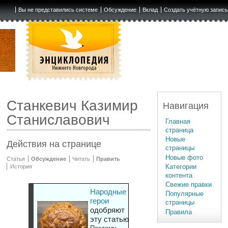
Вы не представились системе
Обсуждение
Вклад
Создать учётную запис
Станкевич Казимир
Навигация
Станиславович
Главная
страница
Новые
Действия на странице
страницы
Новые фото
Статья
Обсуждение
Читать
Править
Категории
История
контента
Свежие правки
Народные
Популярные
герои
страницы
одобряют
Правила
эту статью