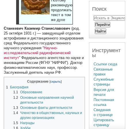
Поэтому
рекомендуют
Поиск
продолжать
текст в том
же духе
Станкевич Казимир Станиславович
(род.
25 октября 1931 г.) — заведующий отделом
астрофизики и дистанционного зондирования
сред Федерального государственного
научного учреждения “
Научно-
Инструмент
исследовательский радиофизический
ы
институт
” Федерального агентства по науке и
инновациям России (ФГНУ “НИРФИ”). Доктор
Ссылки сюда
физико-математических наук, профессор.
Связанные
Заслуженный деятель науки РФ.
правки
Служебные
Содержание
страницы
1
Биография
Версия для
1.1
Образование
печати
1.2
Основные направления научной
Постоянная
деятельности
ссылка
1.3
Основные факты деятельности
Сведения
1.4
Членство в общественных, научных и
о странице
других организациях
Цитировать
1.5
Награды
страницу
1.6
Хобби