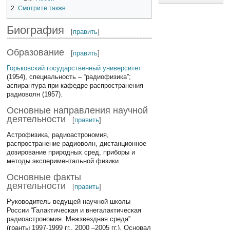
2
Смотрите также
Биография
[
править
]
Образование
[
править
]
Горьковский государственный университет
(1954), специальность – “радиофизика”;
аспирантура при кафедре распространения
радиоволн (1957).
Основные направления научной
деятельности
[
править
]
Астрофизика, радиоастрономия,
распространение радиоволн, дистанционное
дозирование природных сред, приборы и
методы экспериментальной физики.
Основные факты
деятельности
[
править
]
Руководитель ведущей научной школы
России “Галактическая и внегалактическая
радиоастрономия. Межзвездная среда”
(гранты 1997-1999 гг., 2000 –2005 гг.). Основал