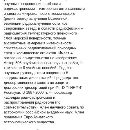
научные направления в области
радиоастрономии – измерения интенсивности
и спектра микроволнового космического
(реликтового) излучения Вселенной,
эволюции радиоизлучения остатков
сверхновых звезд; в области радиофизики –
радиометрия температурного пленочного
слоя морской поверхности, точные
абсолютные измерения интенсивности
собственных радиоизлучений природных
сред и космических объектов. Имеет 4
авторских свидетельства на изобретения.
Автор 306 опубликованных научных работ, в
том числе 8 учебных пособий. Под его
научным руководством защищены 6
кандидатских диссертаций. Председатель
диссертационного совета по защите
докторских диссертаций при ФГНУ “НИРФИ”
Роснауки. В 1997-2000 гг. – профессор
кафедры радиоастрономии и
распространения радиоволн (по
совместительству). Член научного совета по
астрономии российской академии наук. Член
правления Евро-Азиатского
астрономического общества.