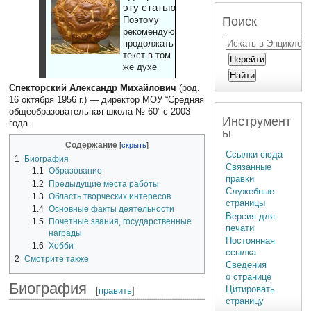
эту статью
Поиск
Поэтому
рекомендуют
продолжать
текст в том
же духе
Спекторский Александр Михайлович
(род.
16 октября 1956 г.) — директор МОУ “Средняя
общеобразовательная школа № 60” с 2003
Инструмент
года.
ы
Содержание
Ссылки сюда
1
Биография
Связанные
1.1
Образование
правки
1.2
Предыдущие места работы
Служебные
1.3
Область творческих интересов
страницы
1.4
Основные факты деятельности
Версия для
1.5
Почетные звания, государственные
печати
награды
Постоянная
1.6
Хобби
ссылка
2
Смотрите также
Сведения
о странице
Биография
Цитировать
[
править
]
страницу