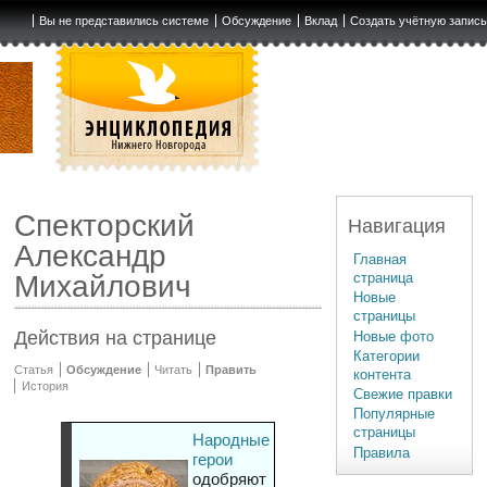
Вы не представились системе
Обсуждение
Вклад
Создать учётную запис
Спекторский
Навигация
Александр
Главная
страница
Михайлович
Новые
страницы
Действия на странице
Новые фото
Категории
Статья
Обсуждение
Читать
Править
контента
История
Свежие правки
Популярные
страницы
Народные
Правила
герои
одобряют