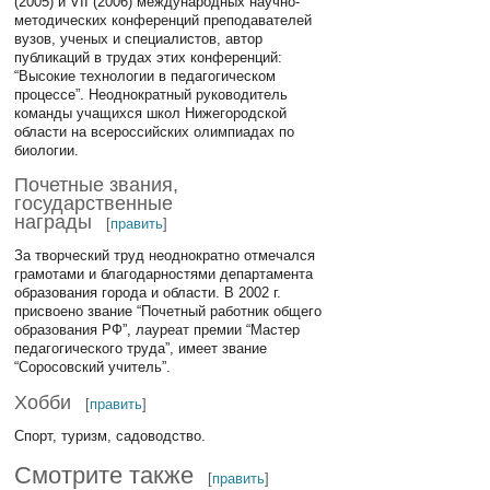
(2005) и VII (2006) международных научно-
методических конференций преподавателей
вузов, ученых и специалистов, автор
публикаций в трудах этих конференций:
“Высокие технологии в педагогическом
процессе”. Неоднократный руководитель
команды учащихся школ Нижегородской
области на всероссийских олимпиадах по
биологии.
Почетные звания,
государственные
награды
[
править
]
За творческий труд неоднократно отмечался
грамотами и благодарностями департамента
образования города и области. В 2002 г.
присвоено звание “Почетный работник общего
образования РФ”, лауреат премии “Мастер
педагогического труда”, имеет звание
“Соросовский учитель”.
Хобби
[
править
]
Спорт, туризм, садоводство.
Смотрите также
[
править
]