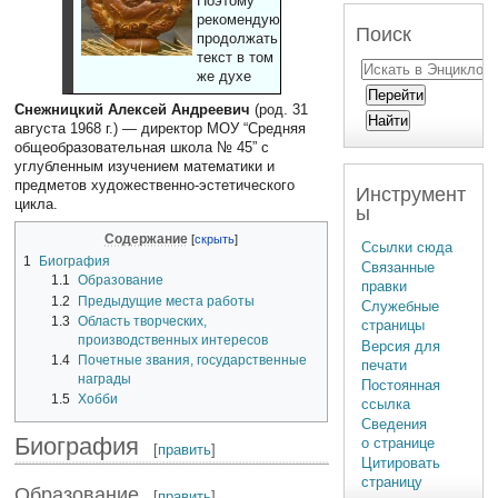
Поэтому
рекомендуют
Поиск
продолжать
текст в том
же духе
Снежницкий Алексей Андреевич
(род. 31
августа 1968 г.) — директор МОУ “Средняя
общеобразовательная школа № 45” с
углубленным изучением математики и
предметов художественно-эстетического
Инструмент
цикла.
ы
Содержание
Ссылки сюда
1
Биография
Связанные
1.1
Образование
правки
1.2
Предыдущие места работы
Служебные
1.3
Область творческих,
страницы
производственных интересов
Версия для
1.4
Почетные звания, государственные
печати
награды
Постоянная
1.5
Хобби
ссылка
Сведения
Биография
о странице
[
править
]
Цитировать
страницу
Образование
[
править
]