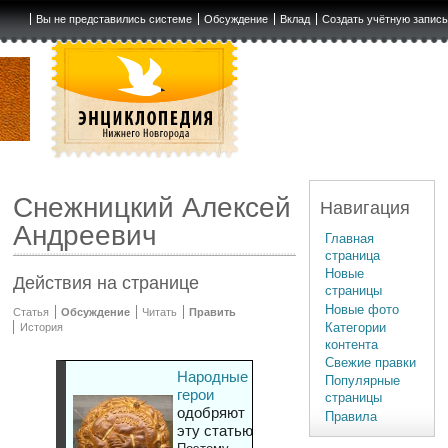
Вы не представились системе
Обсуждение
Вклад
Создать учётную запис
Снежницкий Алексей
Навигация
Андреевич
Главная
страница
Новые
Действия на странице
страницы
Новые фото
Статья
Обсуждение
Читать
Править
Категории
История
контента
Свежие правки
Народные
Популярные
герои
страницы
одобряют
Правила
эту статью