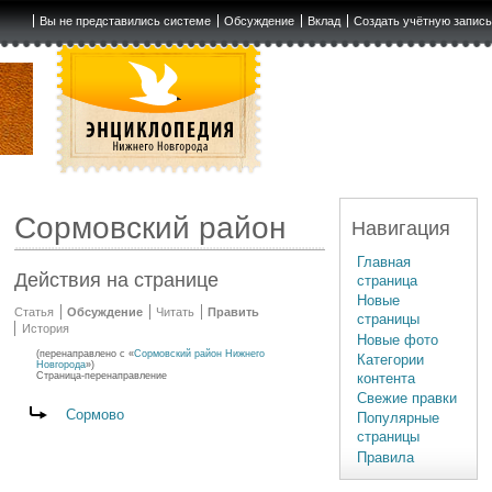
Вы не представились системе
Обсуждение
Вклад
Создать учётную запис
Сормовский район
Навигация
Главная
Действия на странице
страница
Новые
Статья
Обсуждение
Читать
Править
страницы
История
Новые фото
(перенаправлено с «
Сормовский район Нижнего
Категории
Новгорода
»)
контента
Страница-перенаправление
Свежие правки
Перенаправление на:
Сормово
Популярные
страницы
Правила