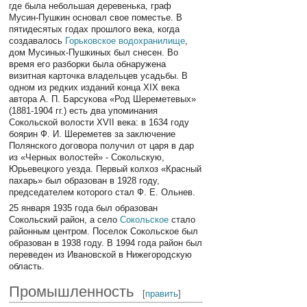
где была небольшая деревенька, граф
Мусин-Пушкин основал свое поместье. В
пятидесятых годах прошлого века, когда
создавалось
Горьковское водохранилище
,
дом Мусиных-Пушкиных был снесен. Во
время его разборки была обнаружена
визитная карточка владельцев усадьбы. В
одном из редких изданий конца XIX века
автора А. П. Барсукова «Род Шереметевых»
(1881-1904 гг.) есть два упоминания
Сокольской волости XVII века: в 1634 году
боярин Ф. И. Шереметев за заключение
Полянского договора получил от царя в дар
из «Черных волостей» - Сокольскую,
Юрьевецкого уезда. Первый колхоз «Красный
пахарь» был образован в 1928 году,
председателем которого стал Ф. Е. Ольнев.
25 января 1935 года был образован
Сокольский район, а село
Сокольское
стало
районным центром. Поселок Сокольское был
образован в 1938 году. В 1994 года район был
переведен из Ивановской в Нижегородскую
область.
Промышленность
[
править
]