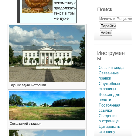
рекомендуют
продолжать
Поиск
текст в том
же духе
Инструмент
ы
Ссылки сюда
Связанные
правки
Служебные
Здание администрации
страницы
Версия для
печати
Постоянная
ссылка
Сведения
о странице
Сокольский стадион
Цитировать
страницу