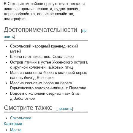
В Сокольском районе присутствует легкая и
пищевая промышленности, судостроение,
деревообработка, сельское хозяйство,
полиграфия.
Достопримечательности
[
пр
авить
]
Сокольский народный краеведческий
музей
Школа плотников, пос. Сокольское
Остров птичий в устье Унженского острога
с крупной колонией чайковых птиц
Массив сосновых боров с колонией серых
цапель близ д.Вязовики
Массив сосновых боров на берегу
Горьковского водохранилища. с.Пелегово
Водоем с колонией озерных чаек близ
д.Заболотное
Смотрите также
[
править
]
Сокольское
Категории
:
Места