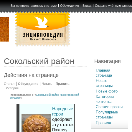
Вы не представились системе
Обсуждение
Вклад
Создать учётную запис
Сокольский район
Навигация
Главная
Действия на странице
страница
Новые
Статья
Обсуждение
Читать
Править
страницы
История
Новые фото
(перенаправлено с «
Сокольский район Нижегородской
Категории
области
»)
контента
Свежие правки
Народные
Популярные
герои
страницы
одобряют
Правила
эту статью
Поэтому