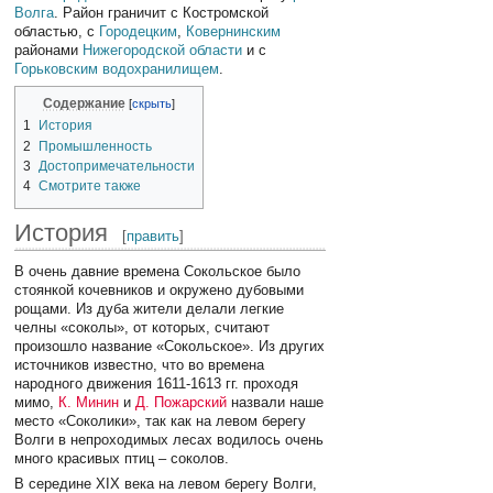
Волга
. Район граничит с Костромской
областью, с
Городецким
,
Ковернинским
районами
Нижегородской области
и с
Горьковским водохранилищем
.
Содержание
1
История
2
Промышленность
3
Достопримечательности
4
Смотрите также
История
[
править
]
В очень давние времена Сокольское было
стоянкой кочевников и окружено дубовыми
рощами. Из дуба жители делали легкие
челны «соколы», от которых, считают
произошло название «Сокольское». Из других
источников известно, что во времена
народного движения 1611-1613 гг. проходя
мимо,
К. Минин
и
Д. Пожарский
назвали наше
место «Соколики», так как на левом берегу
Волги в непроходимых лесах водилось очень
много красивых птиц – соколов.
В середине XIX века на левом берегу Волги,