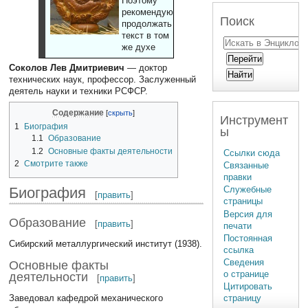
Поэтому
рекомендуют
Поиск
продолжать
текст в том
же духе
Соколов Лев Дмитриевич
— доктор
технических наук, профессор. Заслуженный
деятель науки и техники РСФСР.
Содержание
Инструмент
1
Биография
ы
1.1
Образование
1.2
Основные факты деятельности
Ссылки сюда
2
Смотрите также
Связанные
правки
Биография
Служебные
[
править
]
страницы
Версия для
Образование
[
править
]
печати
Постоянная
Сибирский металлургический институт (1938).
ссылка
Сведения
Основные факты
о странице
деятельности
[
править
]
Цитировать
Заведовал кафедрой механического
страницу