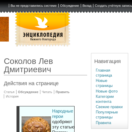
Вы не представились системе
Обсуждение
Вклад
Создать учётную запис
Соколов Лев
Навигация
Дмитриевич
Главная
страница
Новые
Действия на странице
страницы
Новые фото
Статья
Обсуждение
Читать
Править
Категории
История
контента
Свежие правки
Народные
Популярные
герои
страницы
одобряют
Правила
эту статью