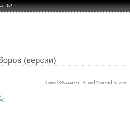
сь
Войти
боров (версии)
Статья
Обсуждение
Читать
Править
История
)
ча)