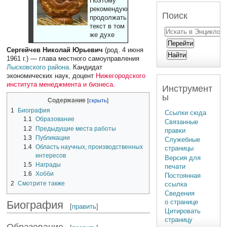
Поэтому
рекомендуют
Поиск
продолжать
текст в том
же духе
Сергейчев Николай Юрьевич
(род. 4 июня
1961 г.) — глава местного самоуправления
Лысковского района
. Кандидат
экономических наук, доцент
Нижегородского
института менеджмента и бизнеса
.
Инструмент
ы
Содержание
1
Биография
Ссылки сюда
1.1
Образование
Связанные
1.2
Предыдущие места работы
правки
1.3
Публикации
Служебные
1.4
Область научных, производственных
страницы
интересов
Версия для
1.5
Награды
печати
1.6
Хобби
Постоянная
2
Смотрите также
ссылка
Сведения
о странице
Биография
[
править
]
Цитировать
страницу
Образование