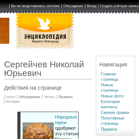
Вы не представились системе
Обсуждение
Вклад
Создать учётную запис
Сергейчев Николай
Навигация
Юрьевич
Главная
страница
Новые
Действия на странице
страницы
Новые фото
Статья
Обсуждение
Читать
Править
Категории
История
контента
Свежие правки
Народные
Популярные
герои
страницы
одобряют
Правила
эту статью