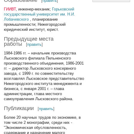
[
править
]
ГИИВТ
, инженер-механик;
Горьковский
государственный университет им. Н.И.
Лобачевского
, планирование
промышленности; Нижегородский
юридический институт, юрист.
Предыдущие места
работы
[
править
]
1984-1986 гг. – начальник производства
Лысковского филиала Пильненского
производственного объединения, 1986-2001
гг. – директор Лысковского консервного
завода, с 1999 г. по совместительству
возглавлял Лысковское представительство
Нижегородского института менеджмента и
бизнеса, с января 2001 г. – глава
администрации, глава местного
самоуправления Лысковского района.
Публикации
[
править
]
Более 20 научных трудов по экономике, в
том числе 2 монографии, среди них -
“Экономическая обусловленность,
содержание и назначение малого