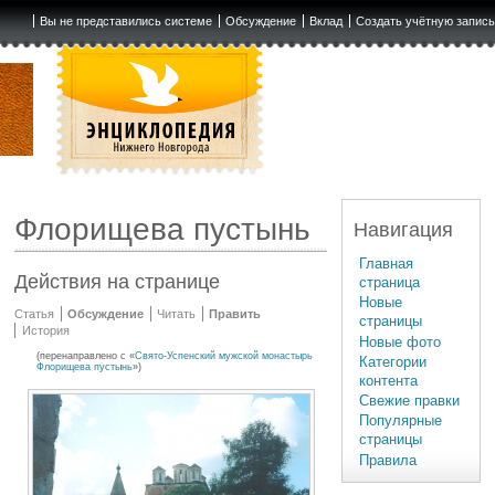
Вы не представились системе
Обсуждение
Вклад
Создать учётную запис
Флорищева пустынь
Навигация
Главная
Действия на странице
страница
Новые
Статья
Обсуждение
Читать
Править
страницы
История
Новые фото
(перенаправлено с «
Свято-Успенский мужской монастырь
Категории
Флорищева пустынь
»)
контента
Свежие правки
Популярные
страницы
Правила