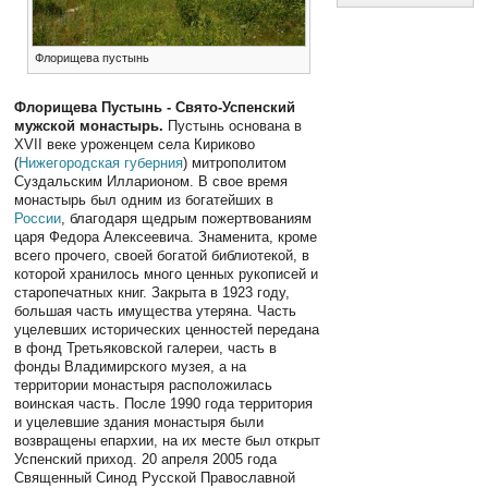
Флорищева пустынь
Флорищева Пустынь - Свято-Успенский
мужской монастырь.
Пустынь основана в
XVII веке уроженцем села Кириково
(
Нижегородская губерния
) митрополитом
Суздальским Илларионом. В свое время
монастырь был одним из богатейших в
России
, благодаря щедрым пожертвованиям
царя Федора Алексеевича. Знаменита, кроме
всего прочего, своей богатой библиотекой, в
которой хранилось много ценных рукописей и
старопечатных книг. Закрыта в 1923 году,
большая часть имущества утеряна. Часть
уцелевших исторических ценностей передана
в фонд Третьяковской галереи, часть в
фонды Владимирского музея, а на
территории монастыря расположилась
воинская часть. После 1990 года территория
и уцелевшие здания монастыря были
возвращены епархии, на их месте был открыт
Успенский приход. 20 апреля 2005 года
Священный Синод Русской Православной