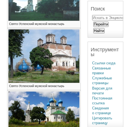
Поиск
Свято-Успенский мужской монастырь
Инструмент
ы
Ссылки сюда
Связанные
правки
Служебные
страницы
Свято-Успенский мужской монастырь
Версия для
печати
Постоянная
ссылка
Сведения
о странице
Цитировать
страницу