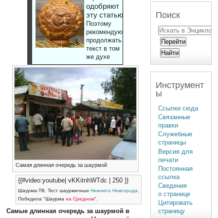
одобряют
Поиск
эту статью
Поэтому
рекомендуют
продолжать
текст в том
же духе
Инструмент
ы
Ссылки сюда
Связанные
правки
Служебные
страницы
Версия для
печати
Самая длинная очередь за шаурмой
Постоянная
ссылка
{{#video:youtube| vKKitnhWTdc | 250 }}
Сведения
Шаурма-ТВ. Тест шаурмичных
Нижнего Новгорода
.
о странице
Победила "Шаурма
на Средном
".
Цитировать
Самые длинная очередь за шаурмой в
страницу