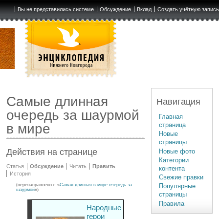
Вы не представились системе
Обсуждение
Вклад
Создать учётную запис
Самые длинная
Навигация
очередь за шаурмой
Главная
страница
в мире
Новые
страницы
Действия на странице
Новые фото
Категории
Статья
Обсуждение
Читать
Править
контента
История
Свежие правки
(перенаправлено с «
Самая длинная в мире очередь за
Популярные
шаурмой
»)
страницы
Правила
Народные
герои