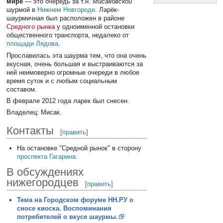
мире
— это очередь за т.н.
Мисаковской
шурмой в
Нижнем Новгороде
. Ларёк-
шаурмичная был расположен в районе
Средного рынка
у одноименной остановки
общественного транспорта, недалеко от
площади Лядова
.
Прославилась эта шаурма тем, что она очень
вкусная, очень большая и выстраиваются за
ней неимоверно огромные очереди в любое
время суток и с любым социальным
составом.
В феврале 2012 года ларек был снесен.
Владелец: Мисак.
Контакты
[
править
]
На остановке "Средной рынок" в сторону
проспекта Гагарина
.
В обсуждениях
нижегородцев
[
править
]
Тема на Городском форуме НН.РУ о
сносе киоска. Воспоминания
потребителей о вкусе шаурмы.