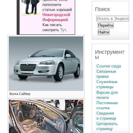
пополните
Поиск
статью хорошей
Нижегородской
Информацией
.
Как писать
смотреть
Тут
.
Инструмент
ы
Ссылки сюда
Связанные
правки
Служебные
страницы
Версия для
Волга Сайбер
печати
Постоянная
ссылка
Сведения
о странице
Цитировать
страницу