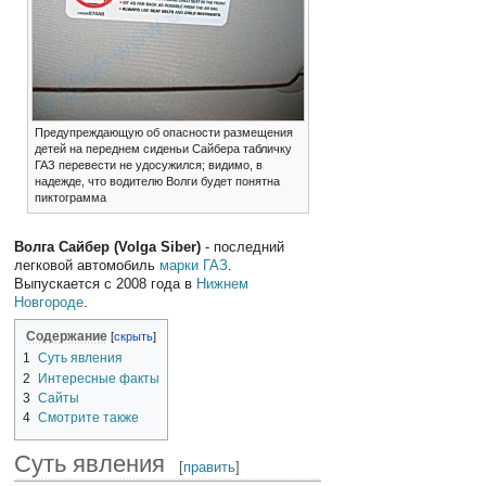
Предупреждающую об опасности размещения
детей на переднем сиденьи Сайбера табличку
ГАЗ перевести не удосужился; видимо, в
надежде, что водителю Волги будет понятна
пиктограмма
Волга Сайбер (Volga Siber)
- последний
легковой автомобиль
марки ГАЗ
.
Выпускается с 2008 года в
Нижнем
Новгороде
.
Содержание
1
Суть явления
2
Интересные факты
3
Сайты
4
Смотрите также
Суть явления
[
править
]