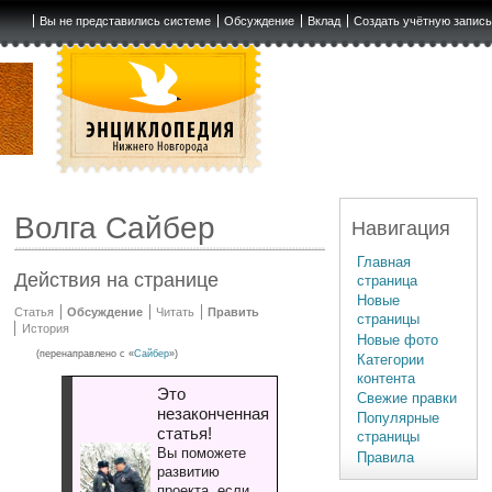
Вы не представились системе
Обсуждение
Вклад
Создать учётную запис
Волга Сайбер
Навигация
Главная
Действия на странице
страница
Новые
Статья
Обсуждение
Читать
Править
страницы
История
Новые фото
(перенаправлено с «
Сайбер
»)
Категории
контента
Это
Свежие правки
незаконченная
Популярные
статья!
страницы
Вы поможете
Правила
развитию
проекта, если