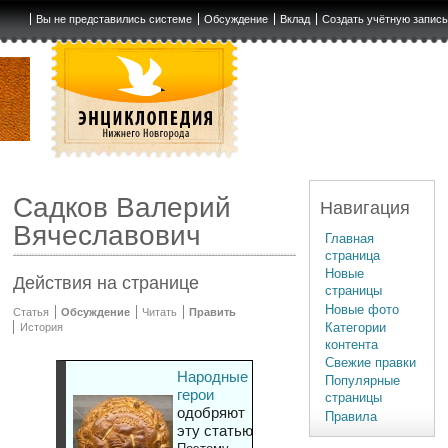
Вы не представились системе
Обсуждение
Вклад
Создать учётную запис
Садков Валерий
Навигация
Вячеславович
Главная
страница
Новые
Действия на странице
страницы
Новые фото
Статья
Обсуждение
Читать
Править
Категории
История
контента
Свежие правки
Народные
Популярные
герои
страницы
одобряют
Правила
эту статью