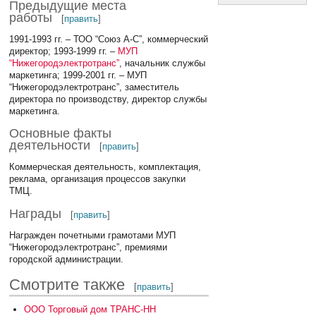
Предыдущие места
работы
[
править
]
1991-1993 гг. – ТОО “Союз А-С”, коммерческий
директор; 1993-1999 гг. –
МУП
“Нижегородэлектротранс”
, начальник службы
маркетинга; 1999-2001 гг. – МУП
“Нижегородэлектротранс”, заместитель
директора по производству, директор службы
маркетинга.
Основные факты
деятельности
[
править
]
Коммерческая деятельность, комплектация,
реклама, организация процессов закупки
ТМЦ.
Награды
[
править
]
Награжден почетными грамотами МУП
“Нижегородэлектротранс”, премиями
городской администрации.
Смотрите также
[
править
]
ООО Торговый дом ТРАНС-НН