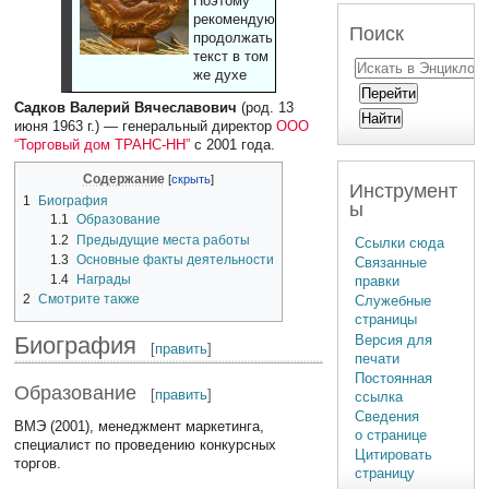
Поэтому
рекомендуют
Поиск
продолжать
текст в том
же духе
Садков Валерий Вячеславович
(род. 13
июня 1963 г.) — генеральный директор
ООО
“Торговый дом ТРАНС-НН”
с 2001 года.
Содержание
Инструмент
1
Биография
ы
1.1
Образование
1.2
Предыдущие места работы
Ссылки сюда
1.3
Основные факты деятельности
Связанные
1.4
Награды
правки
2
Смотрите также
Служебные
страницы
Версия для
Биография
[
править
]
печати
Постоянная
Образование
[
править
]
ссылка
Сведения
ВМЭ (2001), менеджмент маркетинга,
о странице
специалист по проведению конкурсных
Цитировать
торгов.
страницу