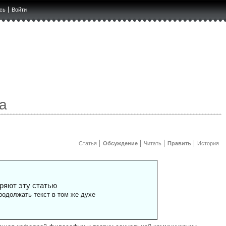
сь
Войти
а
Статья
Обсуждение
Читать
Править
История
ряют эту статью
одолжать текст в том же духе