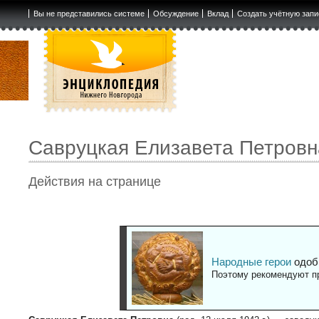
Вы не представились системе
Обсуждение
Вклад
Создать учётную запи
Савруцкая Елизавета Петровн
Действия на странице
Народные герои
одоб
Поэтому рекомендуют пр