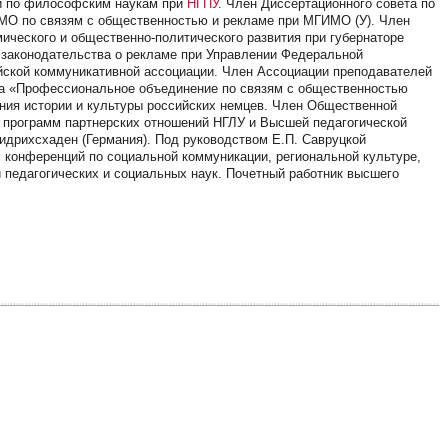
ий по философским наукам при
НГПУ
. Член Диссертационного совета по
УМО по связям с общественностью и рекламе при МГИМО (У). Член
ического и общественно-политического развития при губернаторе
 законодательства о рекламе при Управлении Федеральной
йской коммуникативной ассоциации. Член Ассоциации преподавателей
ва «Профессиональное объединение по связям с общественностью
ия истории и культуры российских немцев. Член Общественной
 программ партнерских отношений НГЛУ и Высшей педагогической
ридрихсхаден (Германия). Под руководством Е.П. Савруцкой
 конференций по социальной коммуникации, региональной культуре,
педагогических и социальных наук. Почетный работник высшего