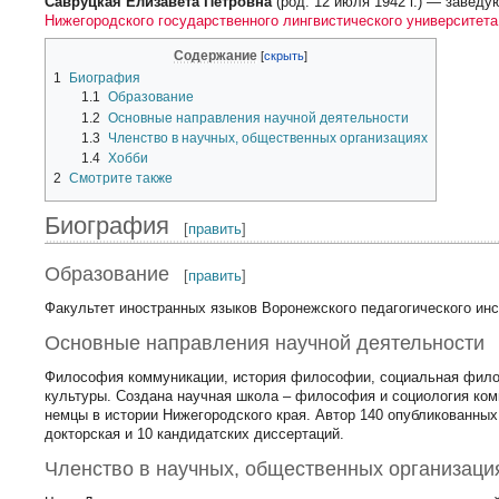
Савруцкая Елизавета Петровна
(род. 12 июля 1942 г.) — заве
Нижегородского государственного лингвистического университета
Содержание
1
Биография
1.1
Образование
1.2
Основные направления научной деятельности
1.3
Членство в научных, общественных организациях
1.4
Хобби
2
Смотрите также
Биография
[
править
]
Образование
[
править
]
Факультет иностранных языков Воронежского педагогического инст
Основные направления научной деятельности
Философия коммуникации, история философии, социальная фил
культуры. Создана научная школа – философия и социология ком
немцы в истории Нижегородского края. Автор 140 опубликованны
докторская и 10 кандидатских диссертаций.
Членство в научных, общественных организаци