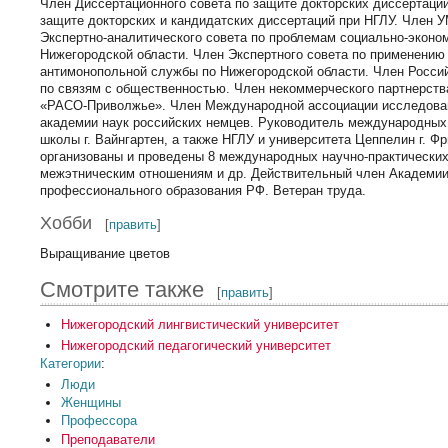
Член Диссертационного совета по защите докторских диссертац
защите докторских и кандидатских диссертаций при НГЛУ. Член 
Экспертно-аналитического совета по проблемам социально-эконом
Нижегородской области. Член Экспертного совета по применению
антимонопольной службы по Нижегородской области. Член Росси
по связям с общественностью. Член некоммерческого партнерст
«РАСО-Приволжье». Член Международной ассоциации исследован
академии наук российских немцев. Руководитель международных
школы г. Вайнгартен, а также НГЛУ и университета Цеппелин г. Ф
организованы и проведены 8 международных научно-практических
межэтническим отношениям и др. Действительный член Академии 
профессионального образования РФ. Ветеран труда.
Хобби
[
править
]
Выращивание цветов
Смотрите также
[
править
]
Нижегородский лингвистический университет
Нижегородский педагогический университет
Категории
:
Люди
Женщины
Профессора
Преподаватели