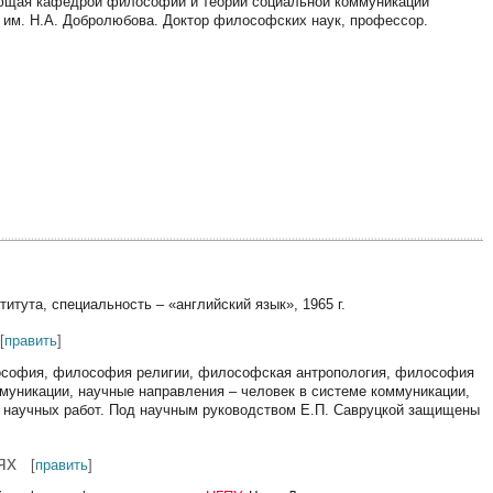
дующая кафедрой философии и теории социальной коммуникации
им. Н.А. Добролюбова. Доктор философских наук, профессор.
итута, специальность – «английский язык», 1965 г.
[
править
]
ософия, философия религии, философская антропология, философия
муникации, научные направления – человек в системе коммуникации,
х научных работ. Под научным руководством Е.П. Савруцкой защищены
ях
[
править
]