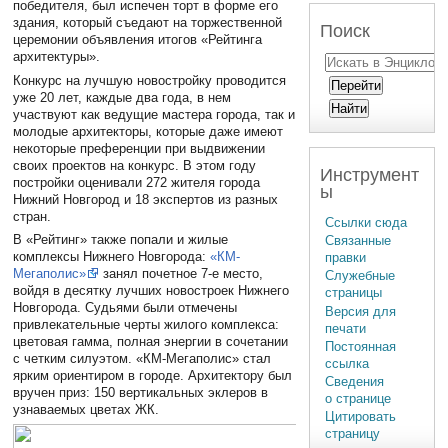
победителя, был испечен торт в форме его
здания, который съедают на торжественной
Поиск
церемонии объявления итогов «Рейтинга
архитектуры».
Конкурс на лучшую новостройку проводится
уже 20 лет, каждые два года, в нем
участвуют как ведущие мастера города, так и
молодые архитекторы, которые даже имеют
некоторые преференции при выдвижении
своих проектов на конкурс. В этом году
Инструмент
постройки оценивали 272 жителя города
ы
Нижний Новгород и 18 экспертов из разных
стран.
Ссылки сюда
В «Рейтинг» также попали и жилые
Связанные
комплексы Нижнего Новгорода:
«КМ-
правки
Мегаполис»
занял почетное 7-е место,
Служебные
войдя в десятку лучших новостроек Нижнего
страницы
Новгорода. Судьями были отмечены
Версия для
привлекательные черты жилого комплекса:
печати
цветовая гамма, полная энергии в сочетании
Постоянная
с четким силуэтом. «КМ-Мегаполис» стал
ссылка
ярким ориентиром в городе. Архитектору был
Сведения
вручен приз: 150 вертикальных эклеров в
о странице
узнаваемых цветах ЖК.
Цитировать
страницу