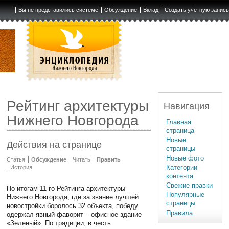
Вы не представились системе
Обсуждение
Вклад
Создать учётную запис
Рейтинг архитектуры
Навигация
Нижнего Новгорода
Главная
страница
Новые
Действия на странице
страницы
Новые фото
Статья
Обсуждение
Читать
Править
Категории
История
контента
Свежие правки
По итогам 11-го Рейтинга архитектуры
Популярные
Нижнего Новгорода, где за звание лучшей
страницы
новостройки боролось 32 объекта, победу
Правила
одержал явный фаворит – офисное здание
«Зеленый». По традиции, в честь