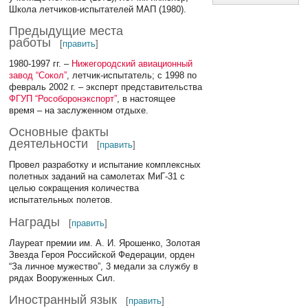
Школа летчиков-испытателей МАП (1980).
Предыдущие места
работы
[
править
]
1980-1997 гг. –
Нижегородский авиационный
завод “Сокол”
, летчик-испытатель; с 1998 по
февраль 2002 г. – эксперт представительства
ФГУП “Рособоронэкспорт”
, в настоящее
время – на заслуженном отдыхе.
Основные факты
деятельности
[
править
]
Провел разработку и испытание комплексных
полетных заданий на самолетах МиГ-31 с
целью сокращения количества
испытательных полетов.
Награды
[
править
]
Лауреат премии им. А. И. Ярошенко, Золотая
Звезда Героя Российской Федерации, орден
“За личное мужество”, 3 медали за службу в
рядах Вооруженных Сил.
Иностранный язык
[
править
]