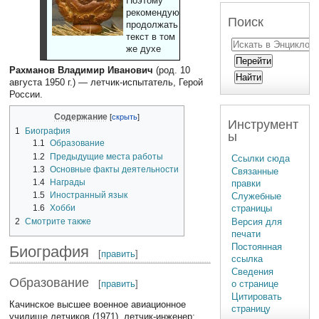
Поэтому
рекомендуют
Поиск
продолжать
текст в том
же духе
Рахманов Владимир Иванович
(род. 10
августа 1950 г.) — летчик-испытатель, Герой
России.
Содержание
Инструмент
1
Биография
ы
1.1
Образование
1.2
Предыдущие места работы
Ссылки сюда
1.3
Основные факты деятельности
Связанные
1.4
Награды
правки
1.5
Иностранный язык
Служебные
страницы
1.6
Хобби
Версия для
2
Смотрите также
печати
Постоянная
Биография
[
править
]
ссылка
Сведения
Образование
[
править
]
о странице
Цитировать
Качинское высшее военное авиационное
страницу
училище летчиков (1971), летчик-инженер;