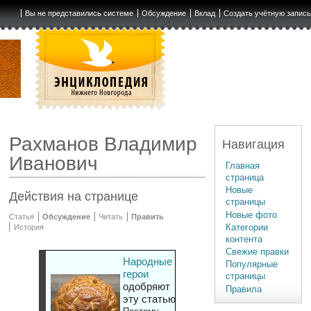
Вы не представились системе
Обсуждение
Вклад
Создать учётную запис
Рахманов Владимир
Навигация
Иванович
Главная
страница
Новые
Действия на странице
страницы
Новые фото
Статья
Обсуждение
Читать
Править
Категории
История
контента
Свежие правки
Народные
Популярные
герои
страницы
одобряют
Правила
эту статью