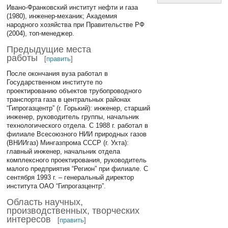
Ивано-Франковский институт нефти и газа
(1980), инженер-механик; Академия
народного хозяйства при Правительстве РФ
(2004), топ-менеджер.
Предыдущие места
работы
[
править
]
После окончания вуза работал в
Государственном институте по
проектированию объектов трубопроводного
транспорта газа в центральных районах
“Гипрогазцентр” (г. Горький): инженер, старший
инженер, руководитель группы, начальник
технологического отдела. С 1988 г. работал в
филиале Всесоюзного НИИ природных газов
(ВНИИгаз) Мингазпрома СССР (г. Ухта):
главный инженер, начальник отдела
комплексного проектирования, руководитель
малого предприятия “Регион” при филиале. С
сентября 1993 г. – генеральный директор
института ОАО “Гипрогазцентр”.
Область научных,
производственных, творческих
интересов
[
править
]