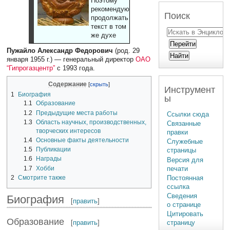
Поэтому
рекомендуют
Поиск
продолжать
текст в том
же духе
Пужайло Александр Федорович
(род. 29
января 1955 г.) — генеральный директор
ОАО
“Гипрогазцентр”
с 1993 года.
Содержание
Инструмент
1
Биография
ы
1.1
Образование
1.2
Предыдущие места работы
Ссылки сюда
1.3
Область научных, производственных,
Связанные
творческих интересов
правки
1.4
Основные факты деятельности
Служебные
1.5
Публикации
страницы
1.6
Награды
Версия для
печати
1.7
Хобби
2
Смотрите также
Постоянная
ссылка
Сведения
Биография
[
править
]
о странице
Цитировать
Образование
[
править
]
страницу