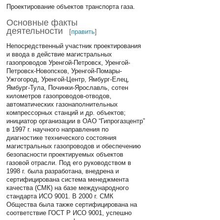
Проектирование объектов транспорта газа.
Основные факты
деятельности
[
править
]
Непосредственный участник проектирования
и ввода в действие магистральных
газопроводов Уренгой-Петровск, Уренгой-
Петровск-Новопсков, Уренгой-Помары-
Ужгогород, Уренгой-Центр, Ямбург-Елец,
Ямбург-Тула, Починки-Ярославль, сотен
километров газопроводов-отводов,
автоматических газонаполнительных
компрессорных станций и др. объектов;
инициатор организации в ОАО “Гипрогазцентр”
в 1997 г. научного направления по
диагностике технического состояния
магистральных газопроводов и обеспечению
безопасности проектируемых объектов
газовой отрасли. Под его руководством в
1998 г. была разработана, внедрена и
сертифицирована система менеджмента
качества (СМК) на базе международного
стандарта ИСО 9001. В 2000 г. СМК
Общества была также сертифицирована на
соответствие ГОСТ Р ИСО 9001, успешно