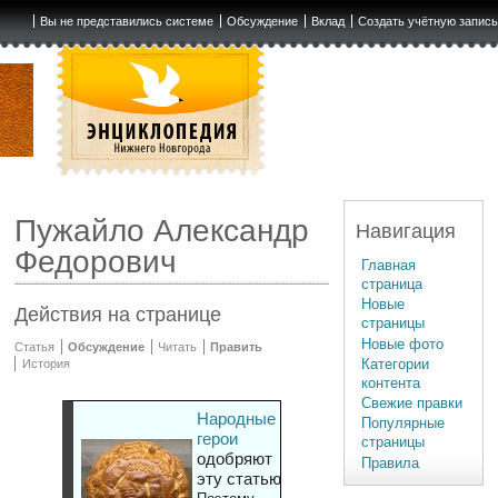
Вы не представились системе
Обсуждение
Вклад
Создать учётную запис
Пужайло Александр
Навигация
Федорович
Главная
страница
Новые
Действия на странице
страницы
Новые фото
Статья
Обсуждение
Читать
Править
Категории
История
контента
Свежие правки
Народные
Популярные
герои
страницы
одобряют
Правила
эту статью