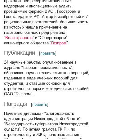
проходит все ресертификационные
надзорные и инспекционные аудиты,
провидимые фирмой BVQI, Госстроем и
Госстандартом РФ. Автор 5 изобретений и 7
рациональных предложений, большая часть
из которых нашла применение на
газотранспортных предприятиях
“
Волготрансгаз
” и “Севергазпром”
акционерного общества “
Газпром
”.
Публикации
[
править
]
24 научные работы, опубликованные в
журнале “Газовая промышленность”,
сборниках научно-технических конференций,
изданные в виде учебных пособий для
студентов, и ставшие основой для
строительных норм и методических пособий
ОАО “Газпром”.
Награды
[
править
]
Почетные дипломы - “Благодарность
администрации Нижегородской области”,
“Благодарность губернатора Нижегородской
области”, Почетная грамота ГК РФ по
строительству и ЖКК, почетные звания -