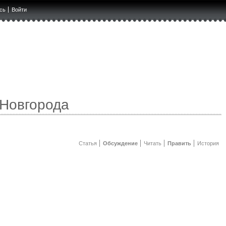
сь
Войти
 Новгорода
Статья
Обсуждение
Читать
Править
История