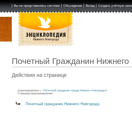
Вы не представились системе
Обсуждение
Вклад
Создать учётную запи
Почетный Гражданин Нижнего
Действия на странице
(перенаправлено с «
Почетный гражданин города Нижнего Новгорода
»)
Страница-перенаправление
Перенаправление на:
Почетный гражданин Нижнего Новгорода