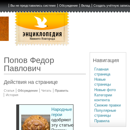
Вы не представились системе
Обсуждение
Вклад
Создать учётную запис
Попов Федор
Навигация
Павлович
Главная
страница
Новые
Действия на странице
страницы
Новые фото
Статья
Обсуждение
Читать
Править
Категории
История
контента
Свежие правки
Народные
Популярные
герои
страницы
одобряют
Правила
эту статью