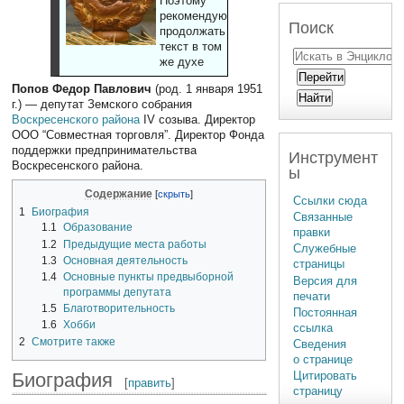
Поэтому
рекомендуют
Поиск
продолжать
текст в том
же духе
Попов Федор Павлович
(род. 1 января 1951
г.) — депутат Земского собрания
Воскресенского района
IV созыва. Директор
ООО “Совместная торговля”. Директор Фонда
поддержки предпринимательства
Инструмент
Воскресенского района.
ы
Содержание
Ссылки сюда
1
Биография
Связанные
1.1
Образование
правки
1.2
Предыдущие места работы
Служебные
1.3
Основная деятельность
страницы
1.4
Основные пункты предвыборной
Версия для
программы депутата
печати
1.5
Благотворительность
Постоянная
1.6
Хобби
ссылка
2
Смотрите также
Сведения
о странице
Биография
Цитировать
[
править
]
страницу