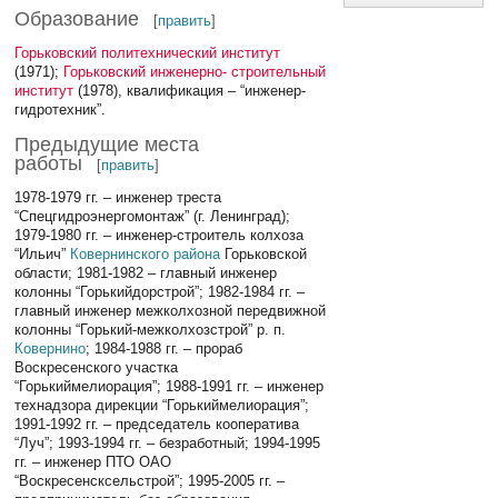
Образование
[
править
]
Горьковский политехнический институт
(1971);
Горьковский инженерно- строительный
институт
(1978), квалификация – “инженер-
гидротехник”.
Предыдущие места
работы
[
править
]
1978-1979 гг. – инженер треста
“Спецгидроэнергомонтаж” (г. Ленинград);
1979-1980 гг. – инженер-строитель колхоза
“Ильич”
Ковернинского района
Горьковской
области; 1981-1982 – главный инженер
колонны “Горькийдорстрой”; 1982-1984 гг. –
главный инженер межколхозной передвижной
колонны “Горький-межколхозстрой” р. п.
Ковернино
; 1984-1988 гг. – прораб
Воскресенского участка
“Горькиймелиорация”; 1988-1991 гг. – инженер
технадзора дирекции “Горькиймелиорация”;
1991-1992 гг. – председатель кооператива
“Луч”; 1993-1994 гг. – безработный; 1994-1995
гг. – инженер ПТО ОАО
“Воскресенсксельстрой”; 1995-2005 гг. –