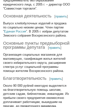
предприниматель без образования
юридического лица, с 2005 г. – директор ООО
“Совместная торговля”.
Основная деятельность
[
править
]
Выпуск хлебобулочных изделий и продажа
по социально низким ценам. Член партии
“
Единая Россия
”. В 2005 г. избран депутатом
Земского собрания Воскресенского района.
Основные пункты предвыборной
программы депутата
[
править
]
Организация социальных магазинов для
малоимущих, газификация жилья жителей
своего избирательного округа, расширение
спектра услуг социальной программы
помощи жителям Воскресенского района.
Благотворительность
[
править
]
Около 90 000 рублей ежегодно выделяется
на благотворительную помощь школам,
детским садам, библиотекам, инвалидам. Из
прибыли своего предприятия ежемесячно
доплачивает работницам, вышедшим на
пенсию, до прожиточного минимума.