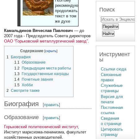
Поэтому
рекомендуют
Поиск
продолжать
текст в том
же духе
Камальдинов Вячеслав Павлович
— до
2007 года - Председатель Совета директоров
ОАО “Горьковский металлургический завод”
.
Содержание
Инструмент
1
Биография
ы
1.1
Образование
1.2
Предыдущие места работы
Ссылки сюда
1.3
Государственные награды
Связанные
1.4
Почетные звания
правки
1.5
Хобби
Служебные
страницы
2
Смотрите также
Версия для
печати
Биография
[
править
]
Постоянная
ссылка
Образование
[
править
]
Сведения
о странице
Горьковский политехнический институт
,
Цитировать
Институт марксизма-ленинизма, факультет
страницу
хозяйственных руководителей,