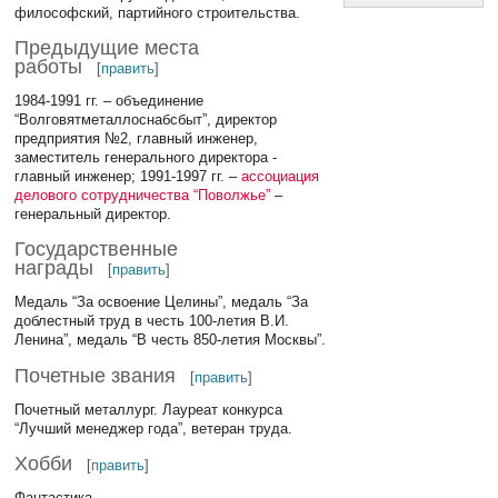
философский, партийного строительства.
Предыдущие места
работы
[
править
]
1984-1991 гг. – объединение
“Волговятметаллоснабсбыт”, директор
предприятия №2, главный инженер,
заместитель генерального директора -
главный инженер; 1991-1997 гг. –
ассоциация
делового сотрудничества “Поволжье”
–
генеральный директор.
Государственные
награды
[
править
]
Медаль “За освоение Целины”, медаль “За
доблестный труд в честь 100-летия В.И.
Ленина”, медаль “В честь 850-летия Москвы”.
Почетные звания
[
править
]
Почетный металлург. Лауреат конкурса
“Лучший менеджер года”, ветеран труда.
Хобби
[
править
]
Фантастика.