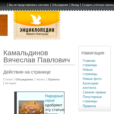
Вы не представились системе
Обсуждение
Вклад
Создать учётную запис
Камальдинов
Навигация
Вячеслав Павлович
Главная
страница
Новые
Действия на странице
страницы
Новые фото
Статья
Обсуждение
Читать
Править
Категории
История
контента
Свежие правки
Народные
Популярные
герои
страницы
одобряют
Правила
эту статью