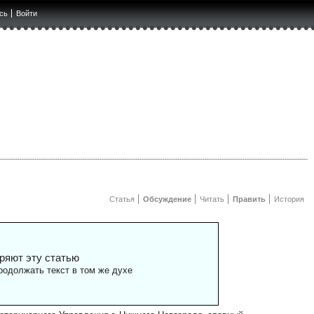
сь
Войти
Статья
Обсуждение
Читать
Править
История
ряют эту статью
одолжать текст в том же духе