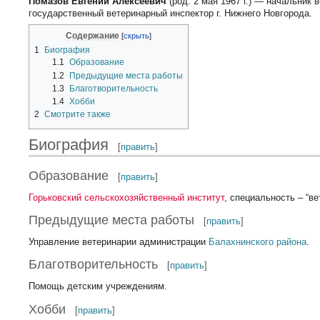
Помазов Евгений Алексеевич
(род. 2 мая 1967 г.) — начальник 
государственный ветеринарный инспектор г. Нижнего Новгорода.
Содержание
1
Биография
1.1
Образование
1.2
Предыдущие места работы
1.3
Благотворительность
1.4
Хобби
2
Смотрите также
Биография
[
править
]
Образование
[
править
]
Горьковский сельскохозяйственный институт
, специальность – “ве
Предыдущие места работы
[
править
]
Управление ветеринарии администрации
Балахнинского района
.
Благотворительность
[
править
]
Помощь детским учреждениям.
Хобби
[
править
]