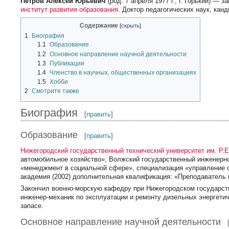
Петров Алексей Юрьевич
(род. 7 апреля 1977 г., г. Горький) 
институт развития образования
. Доктор педагогических наук, кан
Содержание
1
Биография
1.1
Образование
1.2
Основное направление научной деятельности
1.3
Публикации
1.4
Членство в научных, общественных организациях
1.5
Хобби
2
Смотрите также
Биография
[
править
]
Образование
[
править
]
Нижегородский государственный технический университет им. Р.Е
автомобильное хозяйство»; Волжский государственный инженерно
«менеджмент в социальной сфере», специализация «управление 
академия (2002) дополнительная квалификация: «Преподаватель
Закончил военно-морскую кафедру при Нижегородском государств
инженер-механик по эксплуатации и ремонту дизельных энергети
запасе.
Основное направление научной деятельности