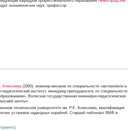
— заведующий кафедрой профессионального образования
Нижегородский
дидат экономических наук, профессор.
. Алексеева
(2000), инженер-механик по специальности «автомобили и
-педагогический институт, менеджер.преподаватель по специальности
образованием»; Волжская государственная инженерно-педагогическая
 высшей школы».
енном техническом университете им. Р.Е. Алексеева, квалификация:
ческих установок надводных кораблей. Старший лейтенант ВМФ в
[
править
]