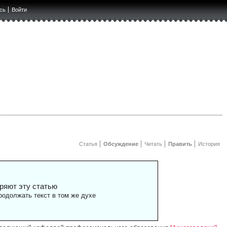
сь
Войти
Статья
Обсуждение
Читать
Править
История
ряют эту статью
одолжать текст в том же духе