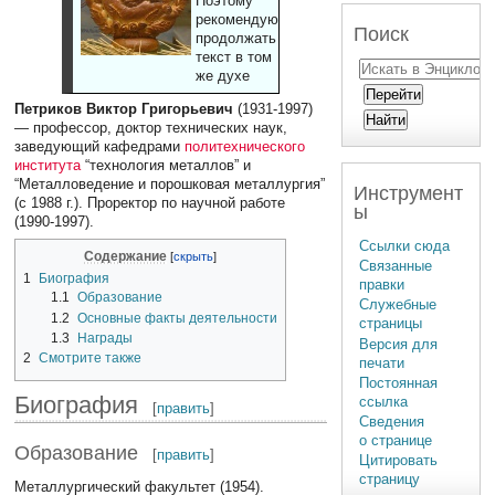
Поэтому
рекомендуют
Поиск
продолжать
текст в том
же духе
Петриков Виктор Григорьевич
(1931-1997)
— профессор, доктор технических наук,
заведующий кафедрами
политехнического
института
“технология металлов” и
“Металловедение и порошковая металлургия”
Инструмент
(с 1988 г.). Проректор по научной работе
ы
(1990-1997).
Ссылки сюда
Содержание
Связанные
1
Биография
правки
1.1
Образование
Служебные
1.2
Основные факты деятельности
страницы
1.3
Награды
Версия для
2
Смотрите также
печати
Постоянная
Биография
ссылка
[
править
]
Сведения
о странице
Образование
[
править
]
Цитировать
страницу
Металлургический факультет (1954).