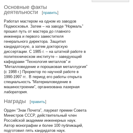
Основные факты
деятельности
[
править
]
Работал мастером на одном из заводов
Подмосковья. Затем – на заводе “Нормаль”
прошел путь от мастера до главного
инженера и первого заместителя
генерального директора. Защитил
кандидатскую, а затем докторскую
диссертации. С 1985 г. – на штатной работе в
политехническом институте – заведующий
кафедрами “Технология металлов” и
“Металловедение и порошковая металлургия”
(с 1988 г.) Проректор по научной работе в
1990-1997 гг.. В период его работы открыта
специальность “Материаловедение в
машиностроении”, организована лазерная
лаборатория.
Награды
[
править
]
Орден “Знак Почета”, лауреат премии Совета
Министров СССР, действительный член
Российской академии инженерных наук.
Автор монографии и более 100 публикаций,
подготовил пять кандидатов наук.