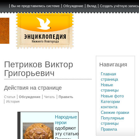
Вы не представились системе
Обсуждение
Вклад
Создать учётную запис
Петриков Виктор
Навигация
Григорьевич
Главная
страница
Новые
Действия на странице
страницы
Новые фото
Статья
Обсуждение
Читать
Править
Категории
История
контента
Свежие правки
Народные
Популярные
герои
страницы
одобряют
Правила
эту статью