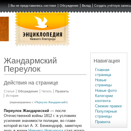
Вы не представились системе
Обсуждение
Вклад
Создать учётную запис
Жандармский
Навигация
Переулок
Главная
страница
Новые
Действия на странице
страницы
Новые фото
Статья
Обсуждение
Читать
Править
Категории
История
контента
(перенаправлено с «
Переулок Жандармский
»)
Свежие правки
Переулок Жандармский
— после
Популярные
Отечественной войны 1812 г. в условиях
страницы
усиления значимости полиции, во главе
Правила
которой встал А. Х. Бенкендорф, заметную
роль в жизни
Нижнего Новгорода
стал играть