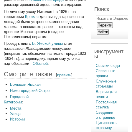
расквартированный здесь полк жандармов.
Поиск
По личному указу Николая I в 1826 г. на
территории
Кремля
для выезда гарнизонных
лошадей было устроено каменное здание
манежа, а несколько ранее — конюшни над
древним Монастырским (позднее
Похвалинским) оврагом.
Проезд к ним с
Б. Ямской улицы
стал
называться
Жандармским переулком
Инструмент
(впервые так обозначен на плане города 1823
ы
-1824 гг.), а перпендикулярная ему улочка
над обрывами -
Обозной
.
Ссылки сюда
Связанные
Смотрите также
[
править
]
правки
Служебные
Большая Ямская
страницы
Нижегородский Острог
Версия для
печати
Городовой
Постоянная
Категории
:
ссылка
Места
Сведения
Улицы
о странице
Истории
Цитировать
страницу