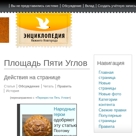
Вы не представились системе
Обсуждение
Вклад
Создать учётную запис
Площадь Пяти Углов
Навигация
Главная
Действия на странице
страница
Новые
Статья
Обсуждение
Читать
Править
страницы
История
Новые фото
(перенаправлено с «
Перекресток Пять Углов
»)
Категории
контента
Народные
Свежие правки
герои
Популярные
одобряют
страницы
эту статью
Правила
Поэтому
рекомендуют