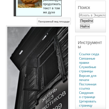
продолжать
Поиск
текст в том
же духе
Панорамный вид площади
Инструмент
ы
Ссылки сюда
Связанные
правки
Служебные
страницы
Версия для
печати
Постоянная
ссылка
Сведения
о странице
Цитировать
страницу