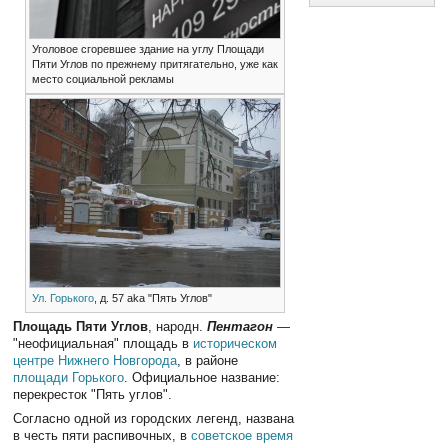
Уголовое сгоревшее здание на углу Площади
Пяти Углов по прежнему притягательно, уже как
место социальной рекламы
Ул. Горького
, д. 57 aka "Пять Углов"
Площадь Пяти Углов
, народн.
Пентагон
—
"неофициальная" площадь в
историческом
центре
Нижнего Новгорода
, в районе
площади Горького
. Официальное название:
перекресток "Пять углов".
Согласно одной из городских легенд, названа
в честь пяти распивочных, в
советское время