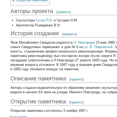
4
Открытие памятника
Авторы проекта
[
править
]
Скульпторы
Гусев П.И.
и Чугурин Н.М.
Архитектор Рымаренко В.Н.
История создания
[
править
]
Яков Михайлович Свердлов родился в
Н. Новгороде
23 мая 1885 
семья Свердловых переезжает в дом № 6 на
ул. Б. Покровской
. 
юность, становление профессионального революционера. Впервы
памятника революционеру был поставлен вскоре после смерти Я.
заседании губисполкома в Н.Новгороде 27 апреля 1920 года. Но и
решение вопроса отложили. В 1947 году в бывшем доме Свердло
в 1955 году объявили конкурс на памятник.
Описание памятника
[
править
]
Авторы создали выразительную по образному решению скульптуру
видели в начале XX века на улицах Нижнего Новгорода, на собран
Открытие памятника
[
править
]
Открытие памятника состоялось 5 ноября 1957 г.
Категории
: