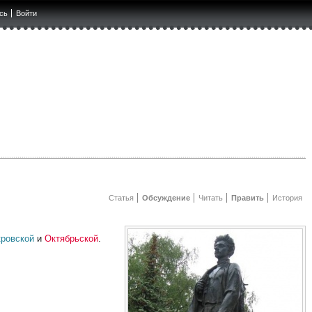
сь
Войти
Статья
Обсуждение
Читать
Править
История
кровской
и
Октябрьской
.